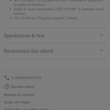
SOTTOPIEDE: sottopiede in EVA, rivestimento superiore
in pelliccia sintetica.
SUOLA: suola sagomata LIVELYFOAM™ a contatto con il
terreno.
Tipi di utilizzo: Pioggia Leggera, Casual
Spedizione & resi
Expan
or
collap
Recensioni dei clienti
sectio
Expan
or
collap
sectio
(+)390694804179
Servizio clienti
Modulo di contatto
Guida alle taglie
Guida alla cura delle scarpe