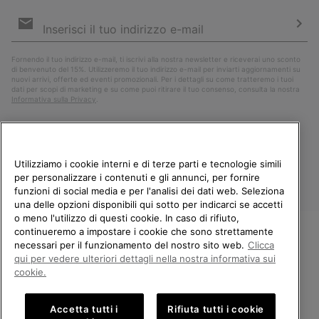
Iscrizione
e-
mail
Iscri
Fornendo il tuo indirizzo e-mail, ti iscrivi alla nostra newsletter e riceverai uno sconto
di benvenuto del 15%. Utilizzeremo il tuo indirizzo e-mail per inviarti aggiornamenti su
nuovi arrivi, offerte ed eventi promozionali. Per i dettagli su come tratteremo i tuoi
dati per scopi di marketing e su come puoi ritirare il tuo consenso, consulta la nostra
Informativa sulla Privacy
.
Utilizziamo i cookie interni e di terze parti e tecnologie simili
per personalizzare i contenuti e gli annunci, per fornire
funzioni di social media e per l'analisi dei dati web. Seleziona
una delle opzioni disponibili qui sotto per indicarci se accetti
o meno l'utilizzo di questi cookie. In caso di rifiuto,
continueremo a impostare i cookie che sono strettamente
Italia
necessari per il funzionamento del nostro sito web.
Clicca
BENVENUTO/A IN SOREL.
qui per vedere ulteriori dettagli nella nostra informativa sui
©
2026
Columbia Sportswear Company. Avenue des Morgines, 12 1213
SELEZIONA IL TUO PAESE DI
Petit-Lancy Switzerland. Tutti i diritti riservati.
cookie.
SPEDIZIONE.
Politica sulla privacy
Termini di utilizzo
Accetta tutti i
Rifiuta tutti i cookie
Shopping online disponibile
Condizioni Generali di Vendita
Garanzia
Cookies
Impressum