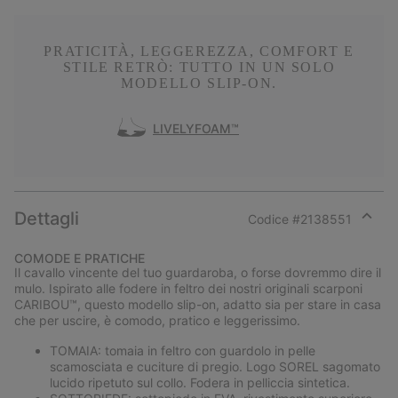
PRATICITÀ, LEGGEREZZA, COMFORT E
STILE RETRÒ: TUTTO IN UN SOLO
MODELLO SLIP-ON.
LIVELYFOAM™
Dettagli
Codice #
2138551
Expan
or
COMODE E PRATICHE
collap
Il cavallo vincente del tuo guardaroba, o forse dovremmo dire il
sectio
mulo. Ispirato alle fodere in feltro dei nostri originali scarponi
CARIBOU™, questo modello slip-on, adatto sia per stare in casa
che per uscire, è comodo, pratico e leggerissimo.
TOMAIA: tomaia in feltro con guardolo in pelle
scamosciata e cuciture di pregio. Logo SOREL sagomato
lucido ripetuto sul collo. Fodera in pelliccia sintetica.