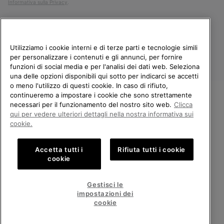
Informativa sulla Privacy
.
Utilizziamo i cookie interni e di terze parti e tecnologie simili
per personalizzare i contenuti e gli annunci, per fornire
funzioni di social media e per l'analisi dei dati web. Seleziona
una delle opzioni disponibili qui sotto per indicarci se accetti
o meno l'utilizzo di questi cookie. In caso di rifiuto,
continueremo a impostare i cookie che sono strettamente
Italia
necessari per il funzionamento del nostro sito web.
Clicca
BENVENUTO/A IN SOREL.
qui per vedere ulteriori dettagli nella nostra informativa sui
©
2026
Columbia Sportswear Company. Avenue des Morgines, 12 1213
SELEZIONA IL TUO PAESE DI
cookie.
Petit-Lancy Switzerland. Tutti i diritti riservati.
SPEDIZIONE.
Politica sulla privacy
Termini di utilizzo
Accetta tutti i
Rifiuta tutti i cookie
Shopping online disponibile
Condizioni Generali di Vendita
Garanzia
Cookies
Impressum
cookie
Public CBCR
United States
Shoppi
Gestisci le
online
impostazioni dei
Servizio clienti: Lun. - Ven. 9:00 - 13:00 & 14:00 - 18:00
disponib
Italy
Italia
Shoppi
(+)390694804179
cookie
online
disponib