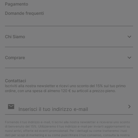
Pagamento
Domande frequenti
Chi Siamo
Comprare
Contattaci
Iscriviti alla nostra newsletter e ricevi uno sconto del 15% sul tuo primo
ordine, con una spesa di almeno 120 € su articoli a prezzo pieno.
Iscrizione
e-
mail
Iscri
Fornendo il tuo indirizzo e-mail, ti iscrivi alla nostra newsletter e riceverai uno sconto
di benvenuto del 15%. Utilizzeremo il tuo indirizzo e-mail per inviarti aggiornamenti su
nuovi arrivi, offerte ed eventi promozionali. Per i dettagli su come tratteremo i tuoi
dati per scopi di marketing e su come puoi ritirare il tuo consenso, consulta la nostra