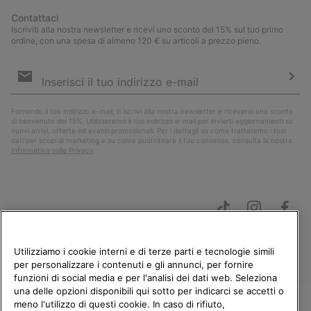
Contattaci
Iscriviti alla nostra newsletter e ricevi uno sconto del 15% sul tuo primo
ordine, con una spesa di almeno 120 € su articoli a prezzo pieno.
Iscrizione
e-
mail
Iscri
Fornendo il tuo indirizzo e-mail, ti iscrivi alla nostra newsletter e riceverai uno sconto
di benvenuto del 15%. Utilizzeremo il tuo indirizzo e-mail per inviarti aggiornamenti su
nuovi arrivi, offerte ed eventi promozionali. Per i dettagli su come tratteremo i tuoi
dati per scopi di marketing e su come puoi ritirare il tuo consenso, consulta la nostra
Informativa sulla Privacy
.
Utilizziamo i cookie interni e di terze parti e tecnologie simili
per personalizzare i contenuti e gli annunci, per fornire
funzioni di social media e per l'analisi dei dati web. Seleziona
Italia
una delle opzioni disponibili qui sotto per indicarci se accetti o
meno l'utilizzo di questi cookie. In caso di rifiuto,
©
2026
Columbia Sportswear Company. Avenue des Morgines, 12 1213