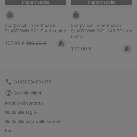
Impermeabile
Impermeabile
Scarponcini impermeabili
Scarponcini impermeabili
SLABTOWN 62'™ SIX da uomo
SLABTOWN 62'™ CARIBOU da
uomo
Sale price:
Regular price:
107,99 €
180,00 €
Regular price:
190,00 €
(+)390694804179
Servizio clienti
Modulo di contatto
Guida alle taglie
Guida alla cura delle scarpe
Resi