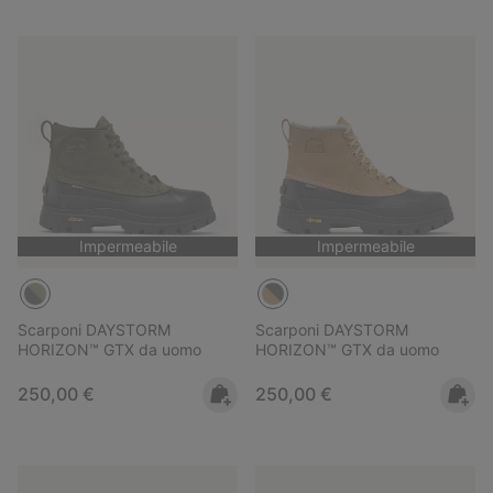
Impermeabile
Impermeabile
Scarponi DAYSTORM
Scarponi DAYSTORM
HORIZON™ GTX da uomo
HORIZON™ GTX da uomo
Regular price:
Regular price:
250,00 €
250,00 €