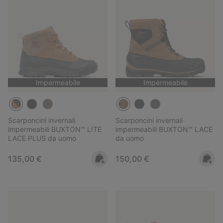
Impermeabile
Impermeabile
Scarponcini invernali
Scarponcini invernali
impermeabili BUXTON™ LITE
impermeabili BUXTON™ LACE
LACE PLUS da uomo
da uomo
Regular price:
Regular price:
135,00 €
150,00 €