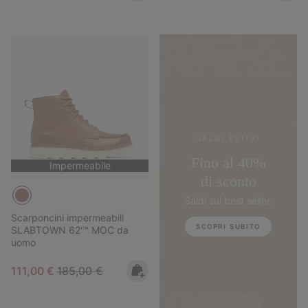
SALDI ESTIVI
Fino al 40%
Impermeabile
di sconto
Saldi sui best seller.
Scarponcini impermeabili
SCOPRI SUBITO
SLABTOWN 62'™ MOC da
uomo
Sale price:
Regular price:
111,00 €
185,00 €