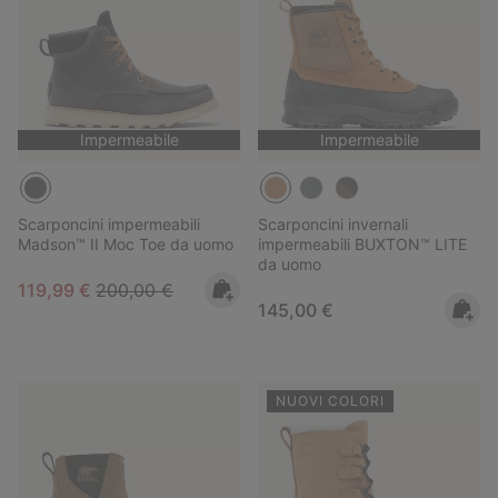
Impermeabile
Impermeabile
Scarponcini impermeabili
Scarponcini invernali
Madson™ II Moc Toe da uomo
impermeabili BUXTON™ LITE
da uomo
Sale price:
Regular price:
119,99 €
200,00 €
Regular price:
145,00 €
NUOVI COLORI