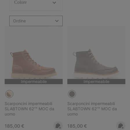
Colore
Ordine
Impermeabile
Impermeabile
Scarponcini impermeabili
Scarponcini impermeabili
SLABTOWN 62'™ MOC da
SLABTOWN 62'™ MOC da
uomo
uomo
Regular price:
Regular price:
185,00 €
185,00 €