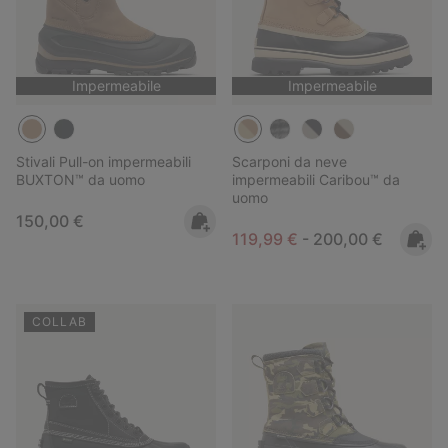
Impermeabile
Impermeabile
Stivali Pull-on impermeabili
Scarponi da neve
BUXTON™ da uomo
impermeabili Caribou™ da
uomo
Regular price:
150,00 €
Minimum sale price:
Maximum price:
119,99 €
-
200,00 €
COLLAB