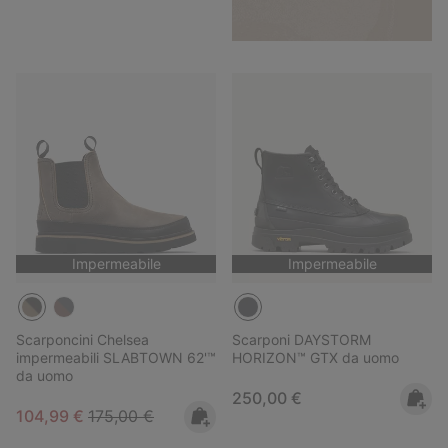
Impermeabile
Impermeabile
Scarponcini Chelsea
Scarponi DAYSTORM
impermeabili SLABTOWN 62'™
HORIZON™ GTX da uomo
da uomo
Regular price:
250,00 €
Sale price:
Regular price:
104,99 €
175,00 €