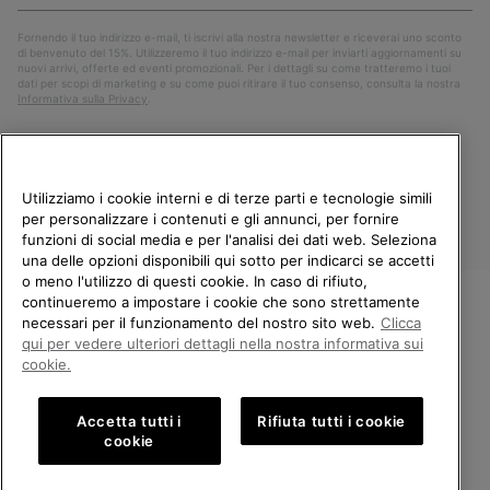
mail
Iscri
Fornendo il tuo indirizzo e-mail, ti iscrivi alla nostra newsletter e riceverai uno sconto
di benvenuto del 15%. Utilizzeremo il tuo indirizzo e-mail per inviarti aggiornamenti su
nuovi arrivi, offerte ed eventi promozionali. Per i dettagli su come tratteremo i tuoi
dati per scopi di marketing e su come puoi ritirare il tuo consenso, consulta la nostra
Informativa sulla Privacy
.
Utilizziamo i cookie interni e di terze parti e tecnologie simili
per personalizzare i contenuti e gli annunci, per fornire
funzioni di social media e per l'analisi dei dati web. Seleziona
una delle opzioni disponibili qui sotto per indicarci se accetti
o meno l'utilizzo di questi cookie. In caso di rifiuto,
continueremo a impostare i cookie che sono strettamente
Italia
necessari per il funzionamento del nostro sito web.
Clicca
BENVENUTO/A IN SOREL.
qui per vedere ulteriori dettagli nella nostra informativa sui
©
2026
Columbia Sportswear Company. Avenue des Morgines, 12 1213
SELEZIONA IL TUO PAESE DI
cookie.
Petit-Lancy Switzerland. Tutti i diritti riservati.
SPEDIZIONE.
Politica sulla privacy
Termini di utilizzo
Accetta tutti i
Rifiuta tutti i cookie
Shopping online disponibile
Condizioni Generali di Vendita
Garanzia
Cookies
Impressum
cookie
Public CBCR
United States
Shoppi