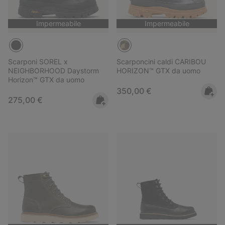
Impermeabile
Impermeabile
Scarponi SOREL x
Scarponcini caldi CARIBOU
NEIGHBORHOOD Daystorm
HORIZON™ GTX da uomo
Horizon™ GTX da uomo
Regular price:
350,00 €
Regular price:
275,00 €