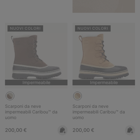
NUOVI COLORI
NUOVI COLORI
Impermeabile
Impermeabile
Scarponi da neve
Scarponi da neve
impermeabili Caribou™ da
impermeabili Caribou™ da
uomo
uomo
Regular price:
Regular price:
200,00 €
200,00 €