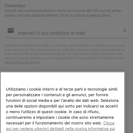
Contattaci
Iscriviti alla nostra newsletter e ricevi uno sconto del 15% sul tuo primo
ordine, con una spesa di almeno 120 € su articoli a prezzo pieno.
Iscrizione
e-
mail
Iscri
Fornendo il tuo indirizzo e-mail, ti iscrivi alla nostra newsletter e riceverai uno sconto
di benvenuto del 15%. Utilizzeremo il tuo indirizzo e-mail per inviarti aggiornamenti su
nuovi arrivi, offerte ed eventi promozionali. Per i dettagli su come tratteremo i tuoi
dati per scopi di marketing e su come puoi ritirare il tuo consenso, consulta la nostra
Informativa sulla Privacy
.
Utilizziamo i cookie interni e di terze parti e tecnologie simili
per personalizzare i contenuti e gli annunci, per fornire
funzioni di social media e per l'analisi dei dati web. Seleziona
una delle opzioni disponibili qui sotto per indicarci se accetti
o meno l'utilizzo di questi cookie. In caso di rifiuto,
continueremo a impostare i cookie che sono strettamente
Italia
necessari per il funzionamento del nostro sito web.
Clicca
BENVENUTO/A IN SOREL.
qui per vedere ulteriori dettagli nella nostra informativa sui
©
2026
Columbia Sportswear Company. Avenue des Morgines, 12 1213
SELEZIONA IL TUO PAESE DI