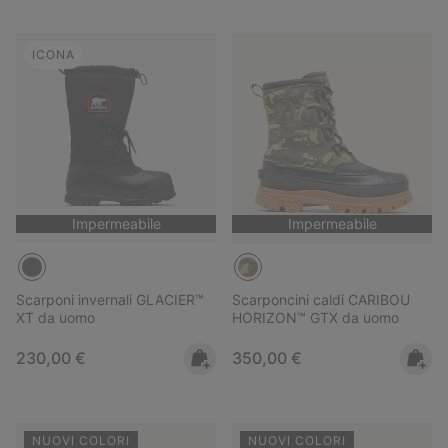
ICONA
Impermeabile
Impermeabile
Scarponi invernali GLACIER™
Scarponcini caldi CARIBOU
XT da uomo
HORIZON™ GTX da uomo
Regular price:
Regular price:
230,00 €
350,00 €
NUOVI COLORI
NUOVI COLORI