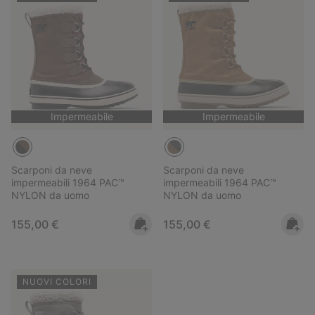
Impermeabile
Impermeabile
Scarponi da neve
Scarponi da neve
impermeabili 1964 PAC™
impermeabili 1964 PAC™
NYLON da uomo
NYLON da uomo
Regular price:
Regular price:
155,00 €
155,00 €
NUOVI COLORI