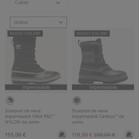
Colore
Ordine
NUOVI COLORI
NUOVI COLORI
Impermeabile
Impermeabile
Scarponi da neve
Scarponi da neve
impermeabili 1964 PAC™
impermeabili Caribou™ da
NYLON da uomo
uomo
Regular price:
Sale price:
Regular price:
155,00 €
119,99 €
200,00 €