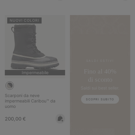
NUOVI COLORI
SALDI ESTIVI
Fino al 40%
Impermeabile
di sconto
Saldi sui best seller.
Scarponi da neve
SCOPRI SUBITO
impermeabili Caribou™ da
uomo
Regular price:
200,00 €