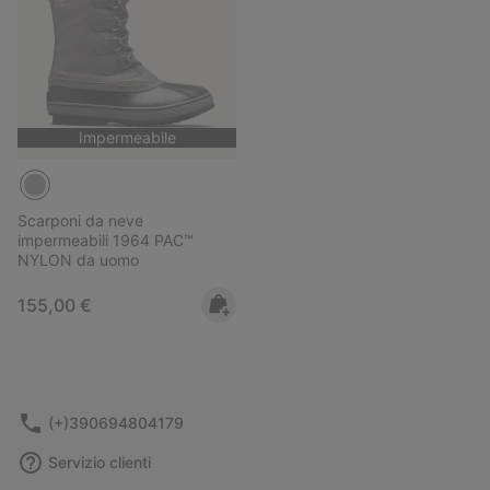
Impermeabile
Scarponi da neve
impermeabili 1964 PAC™
NYLON da uomo
Regular price:
155,00 €
(+)390694804179
Servizio clienti