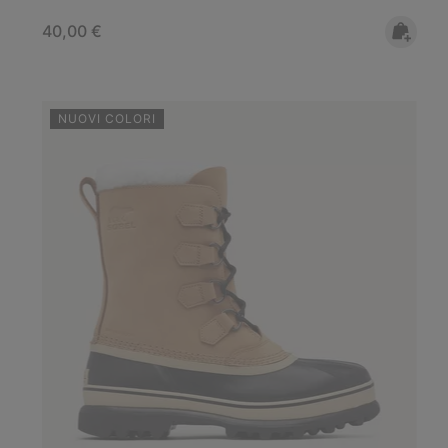
Regular price:
40,00 €
NUOVI COLORI