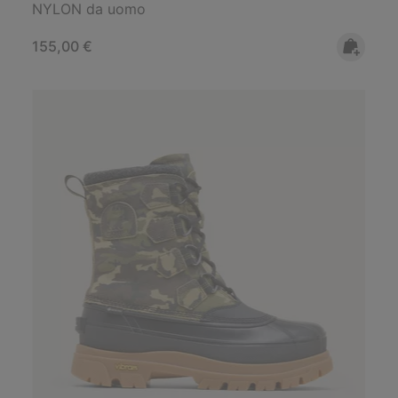
NYLON da uomo
Regular price:
155,00 €