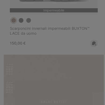
Impermeabile
Scarponcini invernali impermeabili BUXTON™
LACE da uomo
Regular price:
150,00 €
SALDI ESTIVI