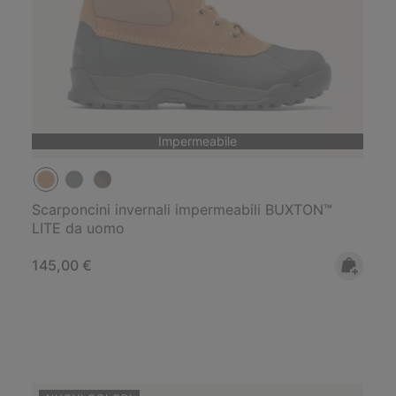
Impermeabile
Scarponcini invernali impermeabili BUXTON™
LITE da uomo
Regular price:
145,00 €