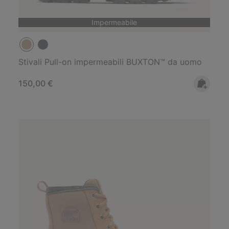
Impermeabile
Stivali Pull-on impermeabili BUXTON™ da uomo
Regular price:
150,00 €