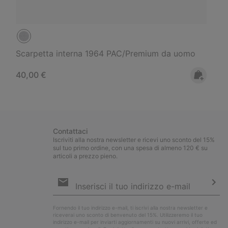
Scarpetta interna 1964 PAC/Premium da uomo
Regular price:
40,00 €
Contattaci
Iscriviti alla nostra newsletter e ricevi uno sconto del 15%
sul tuo primo ordine, con una spesa di almeno 120 € su
articoli a prezzo pieno.
Iscrizione
e-
mail
Iscri
Fornendo il tuo indirizzo e-mail, ti iscrivi alla nostra newsletter e
riceverai uno sconto di benvenuto del 15%. Utilizzeremo il tuo
indirizzo e-mail per inviarti aggiornamenti su nuovi arrivi, offerte ed