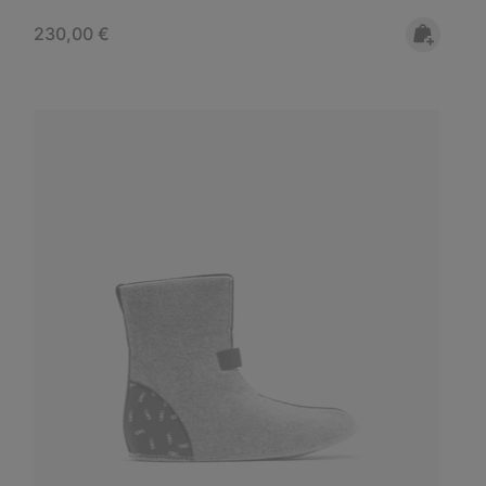
Regular price:
230,00 €