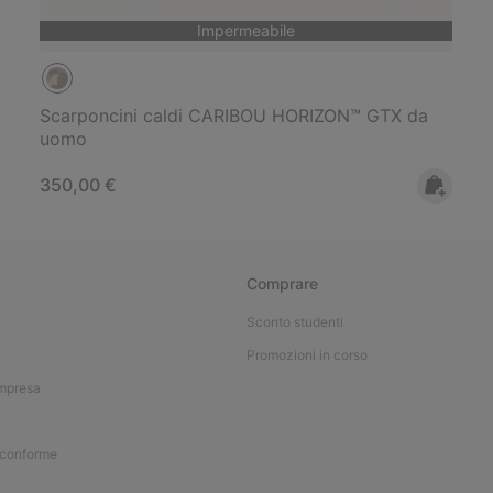
Impermeabile
Scarponcini caldi CARIBOU HORIZON™ GTX da
uomo
Regular price:
350,00 €
Comprare
Sconto studenti
Promozioni in corso
impresa
 conforme