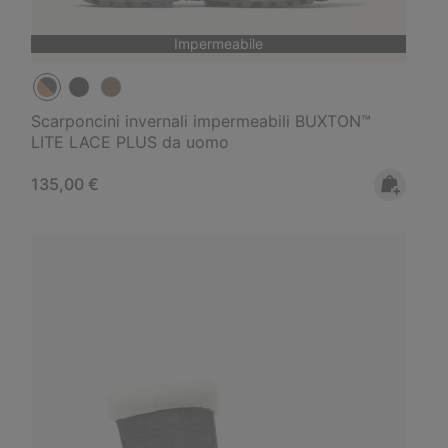
Impermeabile
Scarponcini invernali impermeabili BUXTON™
LITE LACE PLUS da uomo
Regular price:
135,00 €