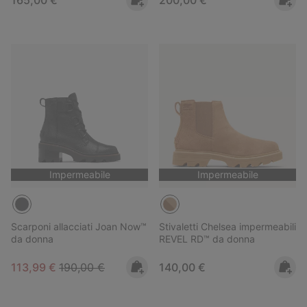
Impermeabile
Impermeabile
Scarponi allacciati Joan Now™
Stivaletti Chelsea impermeabili
da donna
REVEL RD™ da donna
Sale price:
Regular price:
Regular price:
113,99 €
190,00 €
140,00 €