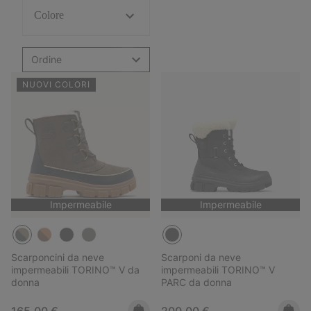
Colore
Ordine
NUOVI COLORI
Impermeabile
Impermeabile
Scarponcini da neve
Scarponi da neve
impermeabili TORINO™ V da
impermeabili TORINO™ V
donna
PARC da donna
Regular price:
Regular price:
165,00 €
200,00 €