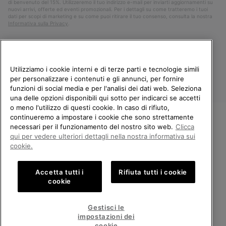
di benvenuto del 15%. Utilizzeremo il tuo indirizzo e-mail per inviarti aggiornamenti su
nuovi arrivi, offerte ed eventi promozionali. Per i dettagli su come tratteremo i tuoi
dati per scopi di marketing e su come puoi ritirare il tuo consenso, consulta la nostra
Informativa sulla Privacy
.
Utilizziamo i cookie interni e di terze parti e tecnologie simili
per personalizzare i contenuti e gli annunci, per fornire
funzioni di social media e per l'analisi dei dati web. Seleziona
una delle opzioni disponibili qui sotto per indicarci se accetti
o meno l'utilizzo di questi cookie. In caso di rifiuto,
continueremo a impostare i cookie che sono strettamente
Italia
necessari per il funzionamento del nostro sito web.
Clicca
BENVENUTO/A IN SOREL.
qui per vedere ulteriori dettagli nella nostra informativa sui
©
2026
Columbia Sportswear Company. Avenue des Morgines, 12 1213
SELEZIONA IL TUO PAESE DI
cookie.
Petit-Lancy Switzerland. Tutti i diritti riservati.
SPEDIZIONE.
Politica sulla privacy
Termini di utilizzo
Accetta tutti i
Rifiuta tutti i cookie
Shopping online disponibile
Condizioni Generali di Vendita
Garanzia
Cookies
Impressum
cookie
Public CBCR
United States
Shoppi
Gestisci le
online
impostazioni dei
Servizio clienti: Lun. - Ven. 9:00 - 13:00 & 14:00 - 18:00
disponib
Italy
Italia
Shoppi
(+)390694804179
cookie