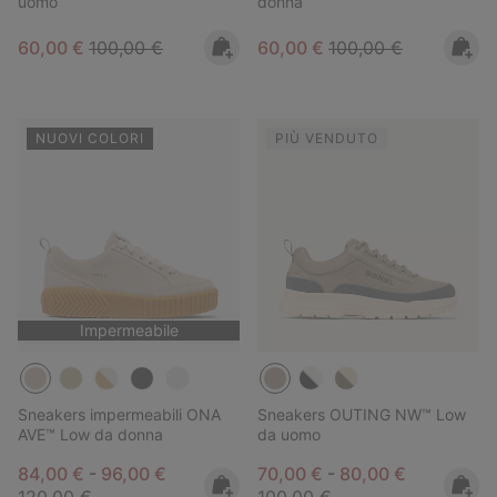
uomo
donna
Sale price:
Regular price:
Sale price:
Regular price:
60,00 €
100,00 €
60,00 €
100,00 €
NUOVI COLORI
PIÙ VENDUTO
Impermeabile
Sneakers impermeabili ONA
Sneakers OUTING NW™ Low
AVE™ Low da donna
da uomo
Minimum sale price:
Maximum sale price:
Regular price:
Minimum sale price:
Maximum sale pric
Regular pri
84,00 €
-
96,00 €
70,00 €
-
80,00 €