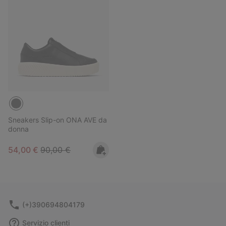
Sneakers Slip-on ONA AVE da
donna
Sale price:
Regular price:
54,00 €
90,00 €
(+)390694804179
Servizio clienti