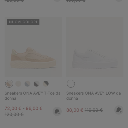
120,00 €
100,00 €
NUOVI COLORI
Sneakers ONA AVE™ T-Toe da
Sneakers ONA AVE™ LOW da
donna
donna
Minimum sale price:
Maximum sale price:
Regular price:
72,00 €
-
96,00 €
Sale price:
Regular price:
88,00 €
110,00 €
120,00 €