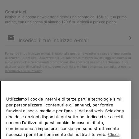
Contattaci
Iscriviti alla nostra newsletter e ricevi uno sconto del 15% sul tuo primo
ordine, con una spesa di almeno 120 € su articoli a prezzo pieno.
Iscrizione
e-
mail
Iscri
Fornendo il tuo indirizzo e-mail, ti iscrivi alla nostra newsletter e riceverai uno sconto
di benvenuto del 15%. Utilizzeremo il tuo indirizzo e-mail per inviarti aggiornamenti su
nuovi arrivi, offerte ed eventi promozionali. Per i dettagli su come tratteremo i tuoi
dati per scopi di marketing e su come puoi ritirare il tuo consenso, consulta la nostra
Informativa sulla Privacy
.
Utilizziamo i cookie interni e di terze parti e tecnologie simili
per personalizzare i contenuti e gli annunci, per fornire
funzioni di social media e per l'analisi dei dati web. Seleziona
una delle opzioni disponibili qui sotto per indicarci se accetti
o meno l'utilizzo di questi cookie. In caso di rifiuto,
continueremo a impostare i cookie che sono strettamente
Italia
necessari per il funzionamento del nostro sito web.
Clicca
BENVENUTO/A IN SOREL.