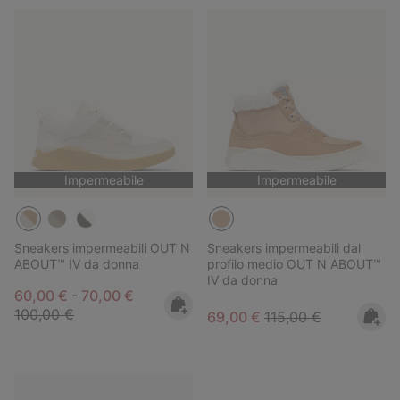
Impermeabile
Impermeabile
Sneakers impermeabili OUT N
Sneakers impermeabili dal
ABOUT™ IV da donna
profilo medio OUT N ABOUT™
IV da donna
Minimum sale price:
Maximum sale price:
Regular price:
60,00 €
-
70,00 €
100,00 €
Sale price:
Regular price:
69,00 €
115,00 €