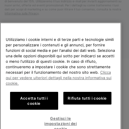
di benvenuto del 15%. Utilizzeremo il tuo indirizzo e-mail per inviarti aggiornamenti su
nuovi arrivi, offerte ed eventi promozionali. Per i dettagli su come tratteremo i tuoi
dati per scopi di marketing e su come puoi ritirare il tuo consenso, consulta la nostra
Informativa sulla Privacy
.
Utilizziamo i cookie interni e di terze parti e tecnologie simili
per personalizzare i contenuti e gli annunci, per fornire
funzioni di social media e per l'analisi dei dati web. Seleziona
una delle opzioni disponibili qui sotto per indicarci se accetti
o meno l'utilizzo di questi cookie. In caso di rifiuto,
continueremo a impostare i cookie che sono strettamente
Italia
necessari per il funzionamento del nostro sito web.
Clicca
BENVENUTO/A IN SOREL.
qui per vedere ulteriori dettagli nella nostra informativa sui
©
2026
Columbia Sportswear Company. Avenue des Morgines, 12 1213
SELEZIONA IL TUO PAESE DI
cookie.
Petit-Lancy Switzerland. Tutti i diritti riservati.
SPEDIZIONE.
Politica sulla privacy
Termini di utilizzo
Accetta tutti i
Rifiuta tutti i cookie
Shopping online disponibile
Condizioni Generali di Vendita
Garanzia
Cookies
Impressum
cookie
Public CBCR
United States
Shoppi
Gestisci le
online
impostazioni dei
Servizio clienti: Lun. - Ven. 9:00 - 13:00 & 14:00 - 18:00
disponib
Italy
Italia
Shoppi
(+)390694804179
cookie