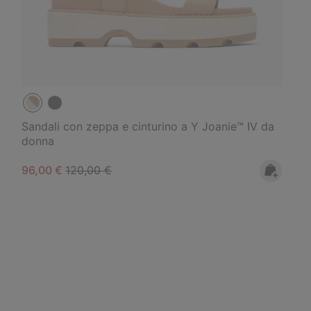
Sandali con zeppa e cinturino a Y Joanie™ IV da
donna
Sale price:
Regular price:
96,00 €
120,00 €