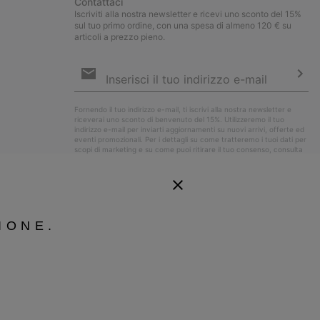
Contattaci
Iscriviti alla nostra newsletter e ricevi uno sconto del 15%
sul tuo primo ordine, con una spesa di almeno 120 € su
articoli a prezzo pieno.
Iscrizione
e-
mail
Iscri
Fornendo il tuo indirizzo e-mail, ti iscrivi alla nostra newsletter e
riceverai uno sconto di benvenuto del 15%. Utilizzeremo il tuo
indirizzo e-mail per inviarti aggiornamenti su nuovi arrivi, offerte ed
eventi promozionali. Per i dettagli su come tratteremo i tuoi dati per
scopi di marketing e su come puoi ritirare il tuo consenso, consulta
la nostra
Informativa sulla Privacy
.
IONE.