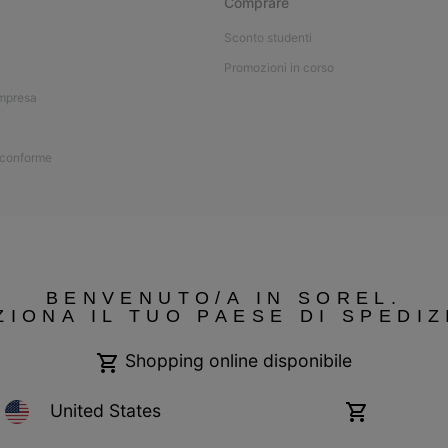
Comprare
Sconto studenti
Promozioni in corso
impresa
 conforme
BENVENUTO/A IN SOREL.
ZIONA IL TUO PAESE DI SPEDIZ
Shopping online disponibile
United States
Shopping
online