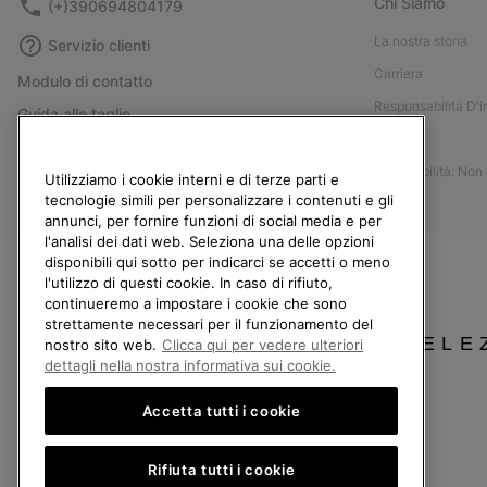
Chi Siamo
(+)390694804179
La nostra storia
Servizio clienti
Carriera
Modulo di contatto
Responsabilita D'
Guida alle taglie
Stampa
Guida alla cura delle scarpe
Accessibilità: Non
Resi
Utilizziamo i cookie interni e di terze parti e
tecnologie simili per personalizzare i contenuti e gli
Recedi dal contratto
annunci, per fornire funzioni di social media e per
l'analisi dei dati web. Seleziona una delle opzioni
I miei ordini
disponibili qui sotto per indicarci se accetti o meno
Spedizione
l'utilizzo di questi cookie. In caso di rifiuto,
continueremo a impostare i cookie che sono
Pagamento
strettamente necessari per il funzionamento del
Domande frequenti
SELE
nostro sito web.
Clicca qui per vedere ulteriori
dettagli nella nostra informativa sui cookie.
Accetta tutti i cookie
Italia
Rifiuta tutti i cookie