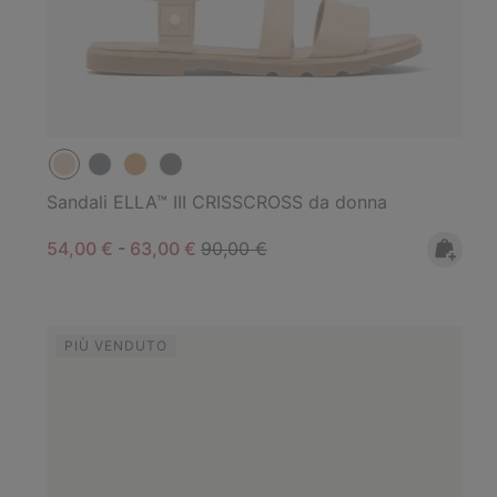
Sandali ELLA™ III CRISSCROSS da donna
Minimum sale price:
Maximum sale price:
Regular price:
54,00 €
-
63,00 €
90,00 €
PIÙ VENDUTO