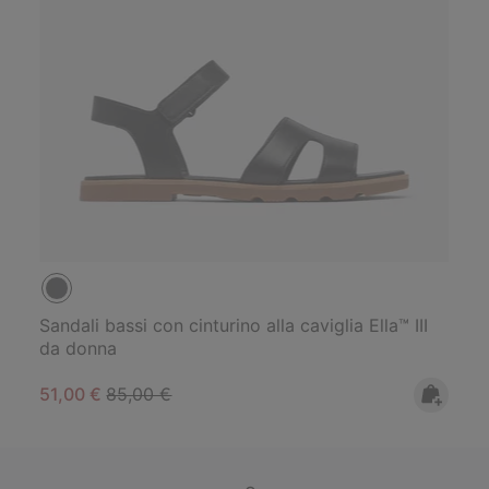
Sandali bassi con cinturino alla caviglia Ella™ III
da donna
Sale price:
Regular price:
51,00 €
85,00 €