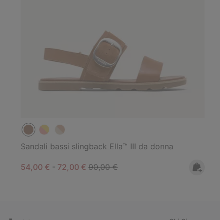
Sandali bassi slingback Ella™ III da donna
Minimum sale price:
Maximum sale price:
Regular price:
54,00 €
-
72,00 €
90,00 €