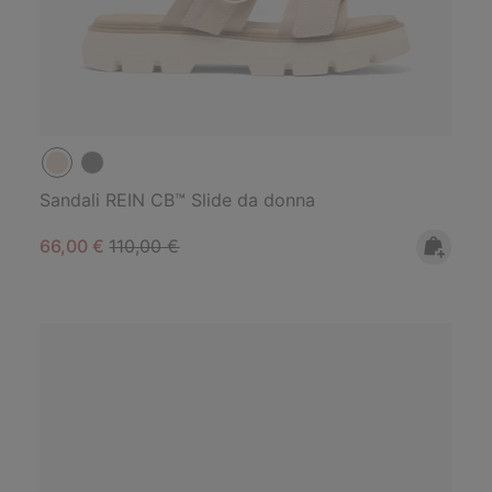
Sandali REIN CB™ Slide da donna
Sale price:
Regular price:
66,00 €
110,00 €