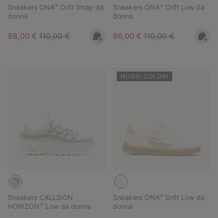
Sneakers ONA™ Drift Strap da
Sneakers ONA™ Drift Low da
donna
donna
Sale price:
Regular price:
Sale price:
Regular price:
88,00 €
110,00 €
66,00 €
110,00 €
NUOVI COLORI
Sneakers CALLSIGN
Sneakers ONA™ Drift Low da
HORIZON™ Low da donna
donna