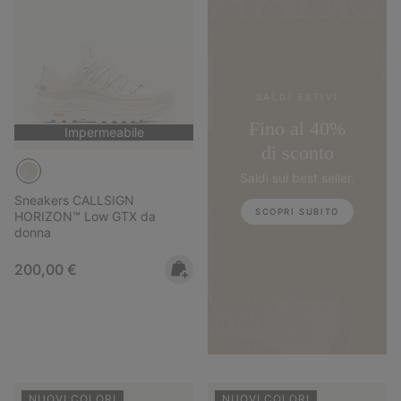
SALDI ESTIVI
Fino al 40%
Impermeabile
di sconto
Saldi sui best seller.
Sneakers CALLSIGN
SCOPRI SUBITO
HORIZON™ Low GTX da
donna
Regular price:
200,00 €
NUOVI COLORI
NUOVI COLORI