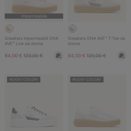
Impermeabile
Sneakers impermeabili ONA
Sneakers ONA AVE™ T-Toe da
AVE™ Low da donna
donna
Sale price:
Regular price:
Sale price:
Regular price:
84,00 €
120,00 €
84,00 €
120,00 €
NUOVI COLORI
NUOVI COLORI