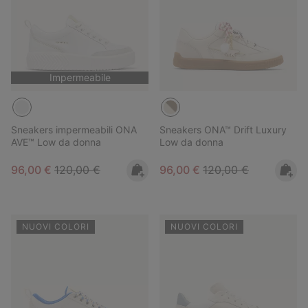
Impermeabile
Sneakers impermeabili ONA
Sneakers ONA™ Drift Luxury
AVE™ Low da donna
Low da donna
Sale price:
Regular price:
Sale price:
Regular price:
96,00 €
120,00 €
96,00 €
120,00 €
NUOVI COLORI
NUOVI COLORI