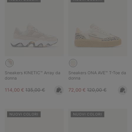
Sneakers KINETIC™ Array da
Sneakers ONA AVE™ T-Toe da
donna
donna
Sale price:
Regular price:
Sale price:
Regular price:
114,00 €
135,00 €
72,00 €
120,00 €
NUOVI COLORI
NUOVI COLORI