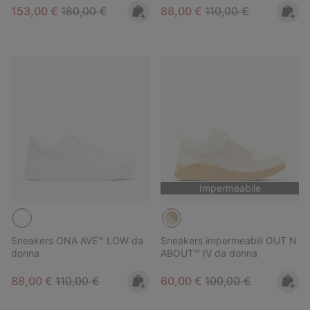
Sale price:
Regular price:
Sale price:
Regular price:
153,00 €
180,00 €
88,00 €
110,00 €
Impermeabile
Sneakers ONA AVE™ LOW da
Sneakers impermeabili OUT N
donna
ABOUT™ IV da donna
Sale price:
Regular price:
Sale price:
Regular price:
88,00 €
110,00 €
60,00 €
100,00 €