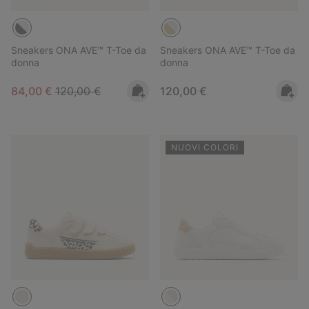
Sneakers ONA AVE™ T-Toe da
Sneakers ONA AVE™ T-Toe da
donna
donna
Sale price:
Regular price:
Regular price:
84,00 €
120,00 €
120,00 €
NUOVI COLORI