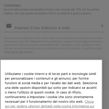
Contattaci
Iscriviti alla nostra newsletter e ricevi uno sconto del 15% sul tuo primo
ordine, con una spesa di almeno 120 € su articoli a prezzo pieno.
Iscrizione
e-
mail
Iscri
Fornendo il tuo indirizzo e-mail, ti iscrivi alla nostra newsletter e riceverai uno sconto
di benvenuto del 15%. Utilizzeremo il tuo indirizzo e-mail per inviarti aggiornamenti su
nuovi arrivi, offerte ed eventi promozionali. Per i dettagli su come tratteremo i tuoi
dati per scopi di marketing e su come puoi ritirare il tuo consenso, consulta la nostra
Informativa sulla Privacy
.
Utilizziamo i cookie interni e di terze parti e tecnologie simili
per personalizzare i contenuti e gli annunci, per fornire
funzioni di social media e per l'analisi dei dati web. Seleziona
una delle opzioni disponibili qui sotto per indicarci se accetti
o meno l'utilizzo di questi cookie. In caso di rifiuto,
continueremo a impostare i cookie che sono strettamente
Italia
necessari per il funzionamento del nostro sito web.
Clicca
BENVENUTO/A IN SOREL.
qui per vedere ulteriori dettagli nella nostra informativa sui
©
2026
Columbia Sportswear Company. Avenue des Morgines, 12 1213