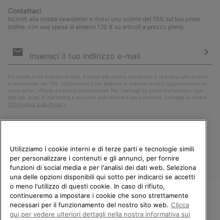
Contattaci
Iscriviti alla nostra newsletter e ricevi uno sconto del 15% sul tuo primo
ordine, con una spesa di almeno 120 € su articoli a prezzo pieno.
Iscrizione
e-
mail
Iscri
Fornendo il tuo indirizzo e-mail, ti iscrivi alla nostra newsletter e riceverai uno sconto
di benvenuto del 15%. Utilizzeremo il tuo indirizzo e-mail per inviarti aggiornamenti su
nuovi arrivi, offerte ed eventi promozionali. Per i dettagli su come tratteremo i tuoi
dati per scopi di marketing e su come puoi ritirare il tuo consenso, consulta la nostra
Informativa sulla Privacy
.
Utilizziamo i cookie interni e di terze parti e tecnologie simili
per personalizzare i contenuti e gli annunci, per fornire
funzioni di social media e per l'analisi dei dati web. Seleziona
una delle opzioni disponibili qui sotto per indicarci se accetti
o meno l'utilizzo di questi cookie. In caso di rifiuto,
continueremo a impostare i cookie che sono strettamente
Italia
necessari per il funzionamento del nostro sito web.
Clicca
BENVENUTO/A IN SOREL.
qui per vedere ulteriori dettagli nella nostra informativa sui
©
2026
Columbia Sportswear Company. Avenue des Morgines, 12 1213