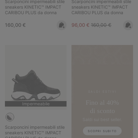
Scarponcini impermeabili stile
Scarponcini impermeabili stile
sneakers KINETIC™ IMPACT
sneakers KINETIC™ IMPACT
CARIBOU PLUS da donna
CARIBOU PLUS da donna
Regular price:
Sale price:
Regular price:
160,00 €
96,00 €
160,00 €
SALDI ESTIVI
Fino al 40%
Impermeabile
di sconto
Saldi sui best seller.
Scarponcini impermeabili stile
SCOPRI SUBITO
sneakers KINETIC™ IMPACT