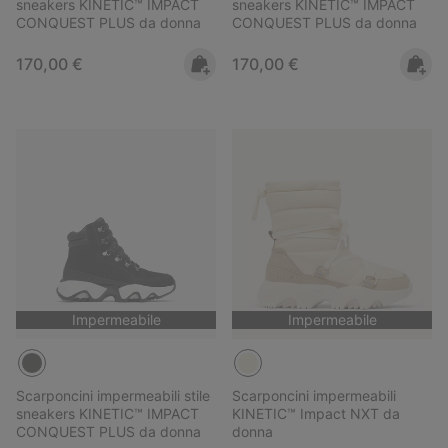
sneakers KINETIC™ IMPACT
sneakers KINETIC™ IMPACT
CONQUEST PLUS da donna
CONQUEST PLUS da donna
Regular price:
Regular price:
170,00 €
170,00 €
Impermeabile
Impermeabile
Scarponcini impermeabili stile
Scarponcini impermeabili
sneakers KINETIC™ IMPACT
KINETIC™ Impact NXT da
CONQUEST PLUS da donna
donna