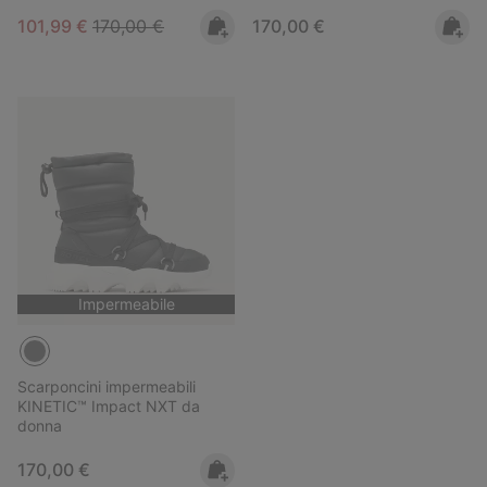
Sale price:
Regular price:
Regular price:
101,99 €
170,00 €
170,00 €
Impermeabile
Scarponcini impermeabili
KINETIC™ Impact NXT da
donna
Regular price:
170,00 €