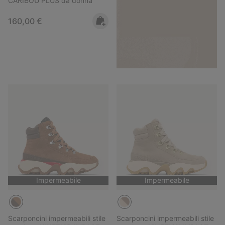
CARIBOU PLUS da donna
Regular price:
160,00 €
Impermeabile
Impermeabile
Scarponcini impermeabili stile
Scarponcini impermeabili stile