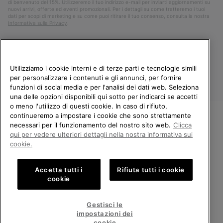
di benvenuto del 15%. Utilizzeremo il tuo indirizzo e-mail per inviarti aggiornamenti su
nuovi arrivi, offerte ed eventi promozionali. Per i dettagli su come tratteremo i tuoi
dati per scopi di marketing e su come puoi ritirare il tuo consenso, consulta la nostra
Informativa sulla Privacy
.
Utilizziamo i cookie interni e di terze parti e tecnologie simili
per personalizzare i contenuti e gli annunci, per fornire
funzioni di social media e per l'analisi dei dati web. Seleziona
una delle opzioni disponibili qui sotto per indicarci se accetti
o meno l'utilizzo di questi cookie. In caso di rifiuto,
continueremo a impostare i cookie che sono strettamente
Italia
necessari per il funzionamento del nostro sito web.
Clicca
BENVENUTO/A IN SOREL.
qui per vedere ulteriori dettagli nella nostra informativa sui
©
2026
Columbia Sportswear Company. Avenue des Morgines, 12 1213
SELEZIONA IL TUO PAESE DI
cookie.
Petit-Lancy Switzerland. Tutti i diritti riservati.
SPEDIZIONE.
Politica sulla privacy
Termini di utilizzo
Accetta tutti i
Rifiuta tutti i cookie
Shopping online disponibile
Condizioni Generali di Vendita
Garanzia
Cookies
Impressum
cookie
Public CBCR
United States
Shoppi
Gestisci le
online
impostazioni dei
Servizio clienti: Lun. - Ven. 9:00 - 13:00 & 14:00 - 18:00
disponib
Italy
Italia
Shoppi
(+)390694804179
cookie