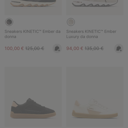
Sneakers KINETIC™ Ember da
Sneakers KINETIC™ Ember
donna
Luxury da donna
Sale price:
Regular price:
Sale price:
Regular price:
100,00 €
125,00 €
94,00 €
135,00 €