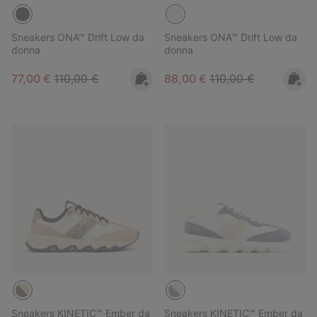
Sneakers ONA™ Drift Low da
Sneakers ONA™ Drift Low da
donna
donna
Sale price:
Regular price:
Sale price:
Regular price:
77,00 €
110,00 €
88,00 €
110,00 €
Sneakers KINETIC™ Ember da
Sneakers KINETIC™ Ember da