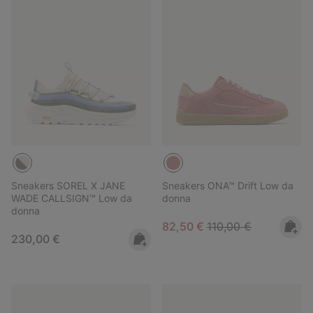
Sneakers SOREL X JANE
Sneakers ONA™ Drift Low da
WADE CALLSIGN™ Low da
donna
donna
Sale price:
Regular price:
82,50 €
110,00 €
Regular price:
230,00 €