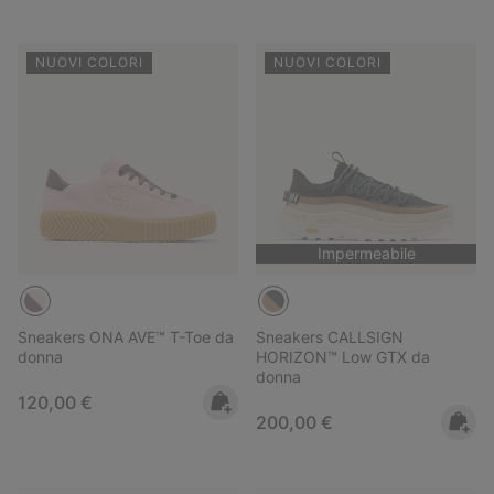
NUOVI COLORI
NUOVI COLORI
Impermeabile
Sneakers ONA AVE™ T-Toe da
Sneakers CALLSIGN
donna
HORIZON™ Low GTX da
donna
Regular price:
120,00 €
Regular price:
200,00 €