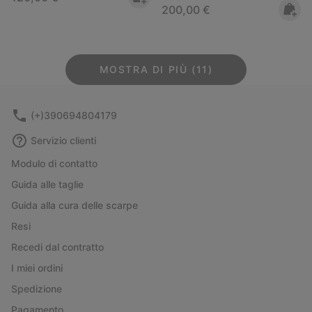
Regular price:
200,00 €
MOSTRA DI PIÙ (11)
(+)390694804179
Servizio clienti
Modulo di contatto
Guida alle taglie
Guida alla cura delle scarpe
Resi
Recedi dal contratto
I miei ordini
Spedizione
Pagamento