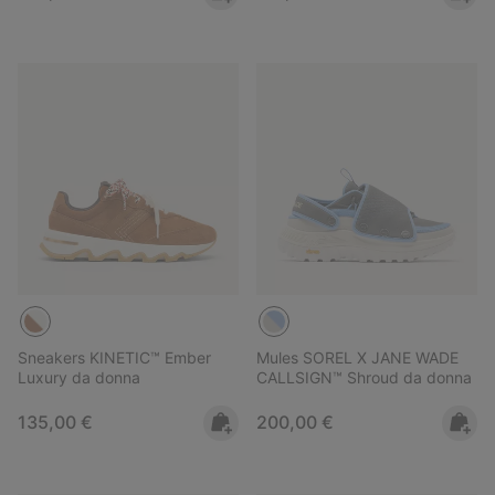
Sneakers KINETIC™ Ember
Mules SOREL X JANE WADE
Luxury da donna
CALLSIGN™ Shroud da donna
Regular price:
Regular price:
135,00 €
200,00 €