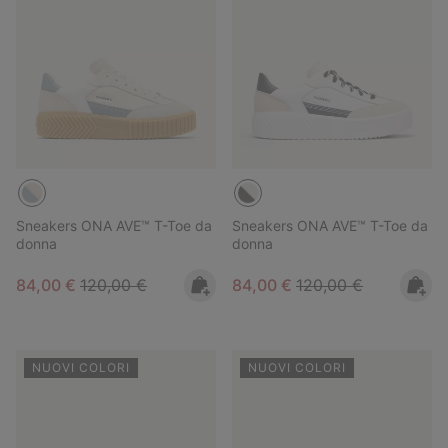
Sneakers ONA AVE™ T-Toe da
Sneakers ONA AVE™ T-Toe da
donna
donna
Sale price:
Regular price:
Sale price:
Regular price:
84,00 €
120,00 €
84,00 €
120,00 €
NUOVI COLORI
NUOVI COLORI