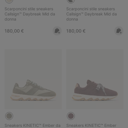
Scarponcini stile sneakers
Scarponcini stile sneakers
Callsign™ Daybreak Mid da
Callsign™ Daybreak Mid da
donna
donna
Regular price:
Regular price:
180,00 €
180,00 €
Sneakers KINETIC™ Ember da
Sneakers KINETIC™ Ember