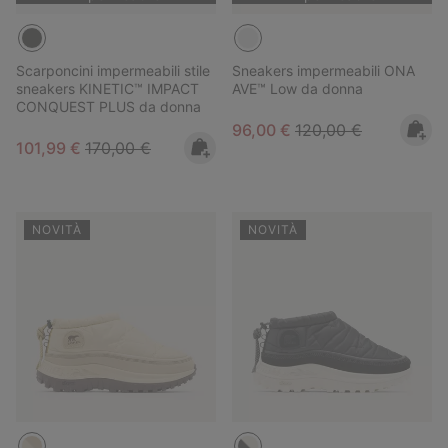
Scarponcini impermeabili stile
Sneakers impermeabili ONA
sneakers KINETIC™ IMPACT
AVE™ Low da donna
CONQUEST PLUS da donna
Sale price:
Regular price:
96,00 €
120,00 €
Sale price:
Regular price:
101,99 €
170,00 €
NOVITÀ
NOVITÀ