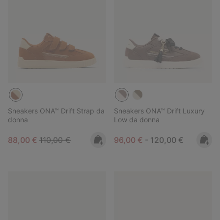
Sneakers ONA™ Drift Strap da
Sneakers ONA™ Drift Luxury
donna
Low da donna
Sale price:
Regular price:
Minimum sale price:
Maximum price:
88,00 €
110,00 €
96,00 €
-
120,00 €