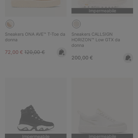
Impermeabile
Sneakers ONA AVE™ T-Toe da
Sneakers CALLSIGN
donna
HORIZON™ Low GTX da
donna
Sale price:
Regular price:
72,00 €
120,00 €
Regular price:
200,00 €
Impermeabile
Impermeabile