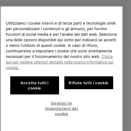
Utilizziamo i cookie interni e di terze parti e tecnologie simili
per personalizzare i contenuti e gli annunci, per fornire
funzioni di social media e per l'analisi dei dati web. Seleziona
una delle opzioni disponibili qui sotto per indicarci se accetti
o meno l'utilizzo di questi cookie. In caso di rifiuto,
continueremo a impostare i cookie che sono strettamente
Italia
necessari per il funzionamento del nostro sito web.
Clicca
BENVENUTO/A IN SOREL.
qui per vedere ulteriori dettagli nella nostra informativa sui
©
2026
Columbia Sportswear Company. Avenue des Morgines, 12 1213
SELEZIONA IL TUO PAESE DI
cookie.
Petit-Lancy Switzerland. Tutti i diritti riservati.
SPEDIZIONE.
Politica sulla privacy
Termini di utilizzo
Accetta tutti i
Rifiuta tutti i cookie
Shopping online disponibile
Condizioni Generali di Vendita
Garanzia
Cookies
Impressum
cookie
Public CBCR
United States
Shoppi
Gestisci le
online
impostazioni dei
Servizio clienti: Lun. - Ven. 9:00 - 13:00 & 14:00 - 18:00
disponib
Italy
Italia
Shoppi
(+)390694804179
cookie
online
disponib
VISUALIZZA TUTTI I PAESI