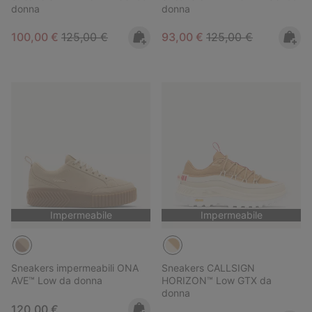
donna
donna
Sale price:
Regular price:
Sale price:
Regular price:
100,00 €
125,00 €
93,00 €
125,00 €
Impermeabile
Impermeabile
Sneakers impermeabili ONA
Sneakers CALLSIGN
AVE™ Low da donna
HORIZON™ Low GTX da
donna
Regular price:
120,00 €