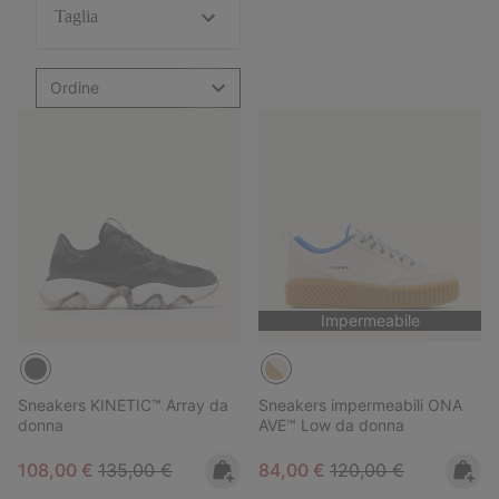
Taglia
Ordine
Impermeabile
Sneakers KINETIC™ Array da
Sneakers impermeabili ONA
donna
AVE™ Low da donna
Sale price:
Regular price:
Sale price:
Regular price:
108,00 €
135,00 €
84,00 €
120,00 €