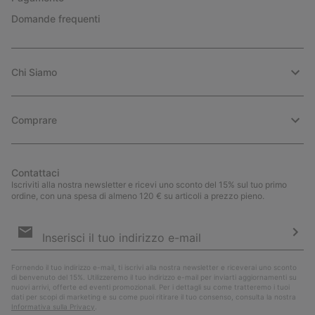
Domande frequenti
Chi Siamo
Comprare
Contattaci
Iscriviti alla nostra newsletter e ricevi uno sconto del 15% sul tuo primo
ordine, con una spesa di almeno 120 € su articoli a prezzo pieno.
Iscrizione
e-
mail
Iscri
Fornendo il tuo indirizzo e-mail, ti iscrivi alla nostra newsletter e riceverai uno sconto
di benvenuto del 15%. Utilizzeremo il tuo indirizzo e-mail per inviarti aggiornamenti su
nuovi arrivi, offerte ed eventi promozionali. Per i dettagli su come tratteremo i tuoi
dati per scopi di marketing e su come puoi ritirare il tuo consenso, consulta la nostra
Informativa sulla Privacy
.