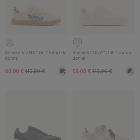
Sneakers ONA™ Drift Strap da
Sneakers ONA™ Drift Low da
donna
donna
Sale price:
Regular price:
Sale price:
Regular price:
88,00 €
110,00 €
66,00 €
110,00 €