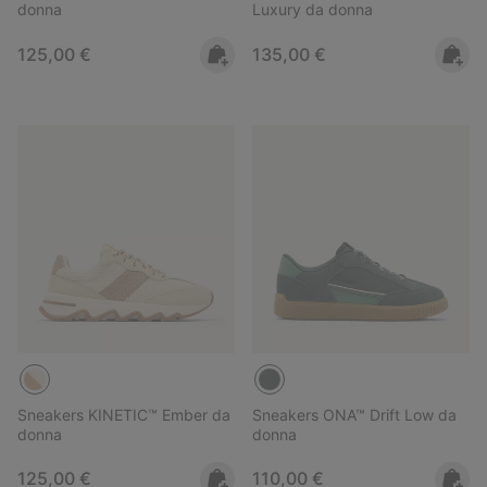
donna
Luxury da donna
Regular price:
Regular price:
125,00 €
135,00 €
Sneakers KINETIC™ Ember da
Sneakers ONA™ Drift Low da
donna
donna
Regular price:
Regular price:
125,00 €
110,00 €