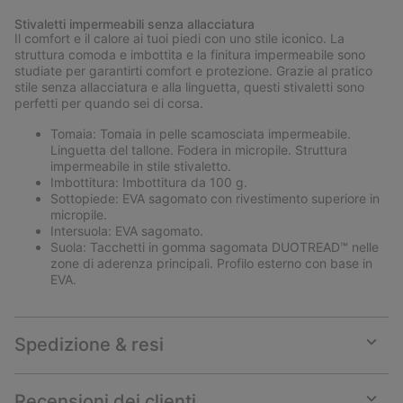
or
Stivaletti impermeabili senza allacciatura
collap
Il comfort e il calore ai tuoi piedi con uno stile iconico. La
sectio
struttura comoda e imbottita e la finitura impermeabile sono
studiate per garantirti comfort e protezione. Grazie al pratico
stile senza allacciatura e alla linguetta, questi stivaletti sono
perfetti per quando sei di corsa.
Tomaia: Tomaia in pelle scamosciata impermeabile.
Linguetta del tallone. Fodera in micropile. Struttura
impermeabile in stile stivaletto.
Imbottitura: Imbottitura da 100 g.
Sottopiede: EVA sagomato con rivestimento superiore in
micropile.
Intersuola: EVA sagomato.
Suola: Tacchetti in gomma sagomata DUOTREAD™ nelle
zone di aderenza principali. Profilo esterno con base in
EVA.
Spedizione & resi
Expan
or
collap
Recensioni dei clienti