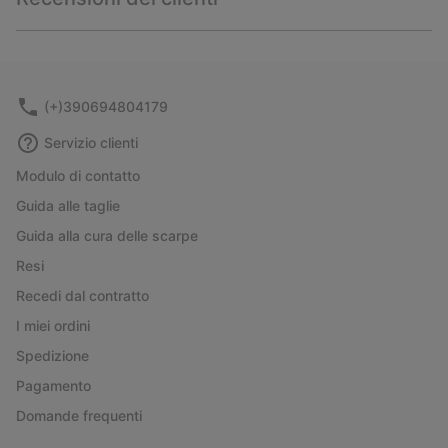
sectio
Expan
or
collap
sectio
(+)390694804179
Servizio clienti
Modulo di contatto
Guida alle taglie
Guida alla cura delle scarpe
Resi
Recedi dal contratto
I miei ordini
Spedizione
Pagamento
Domande frequenti