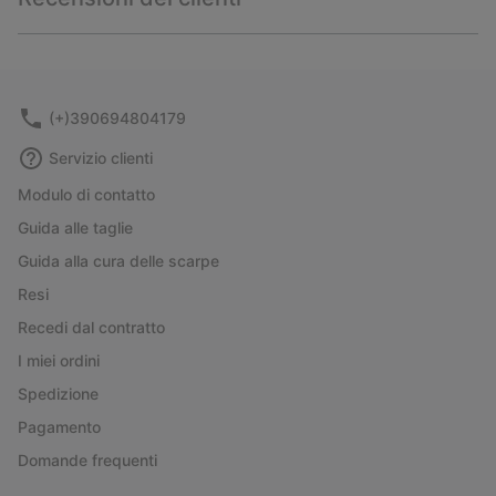
sectio
Expan
or
collap
sectio
(+)390694804179
Servizio clienti
Modulo di contatto
Guida alle taglie
Guida alla cura delle scarpe
Resi
Recedi dal contratto
I miei ordini
Spedizione
Pagamento
Domande frequenti