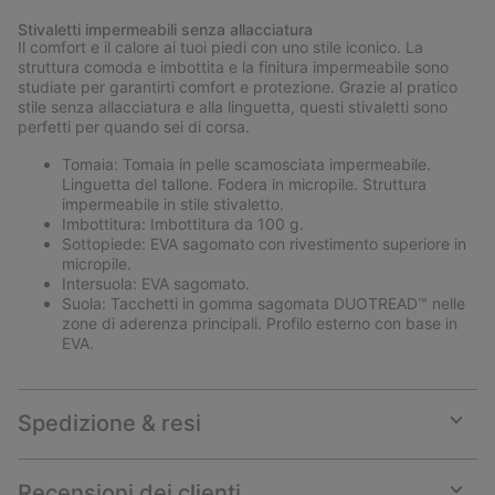
or
Stivaletti impermeabili senza allacciatura
collap
Il comfort e il calore ai tuoi piedi con uno stile iconico. La
sectio
struttura comoda e imbottita e la finitura impermeabile sono
studiate per garantirti comfort e protezione. Grazie al pratico
stile senza allacciatura e alla linguetta, questi stivaletti sono
perfetti per quando sei di corsa.
Tomaia: Tomaia in pelle scamosciata impermeabile.
Linguetta del tallone. Fodera in micropile. Struttura
impermeabile in stile stivaletto.
Imbottitura: Imbottitura da 100 g.
Sottopiede: EVA sagomato con rivestimento superiore in
micropile.
Intersuola: EVA sagomato.
Suola: Tacchetti in gomma sagomata DUOTREAD™ nelle
zone di aderenza principali. Profilo esterno con base in
EVA.
Spedizione & resi
Expan
or
collap
Recensioni dei clienti