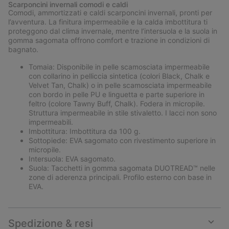
Scarponcini invernali comodi e caldi
collap
Comodi, ammortizzati e caldi scarponcini invernali, pronti per
sectio
l’avventura. La finitura impermeabile e la calda imbottitura ti
proteggono dal clima invernale, mentre l’intersuola e la suola in
gomma sagomata offrono comfort e trazione in condizioni di
bagnato.
Tomaia: Disponibile in pelle scamosciata impermeabile
con collarino in pelliccia sintetica (colori Black, Chalk e
Velvet Tan, Chalk) o in pelle scamosciata impermeabile
con bordo in pelle PU e linguetta e parte superiore in
feltro (colore Tawny Buff, Chalk). Fodera in micropile.
Struttura impermeabile in stile stivaletto. I lacci non sono
impermeabili.
Imbottitura: Imbottitura da 100 g.
Sottopiede: EVA sagomato con rivestimento superiore in
micropile.
Intersuola: EVA sagomato.
Suola: Tacchetti in gomma sagomata DUOTREAD™ nelle
zone di aderenza principali. Profilo esterno con base in
EVA.
Spedizione & resi