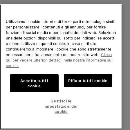
Utilizziamo i cookie interni e di terze parti e tecnologie simili
per personalizzare i contenuti e gli annunci, per fornire
funzioni di social media e per l'analisi dei dati web. Seleziona
una delle opzioni disponibili qui sotto per indicarci se accetti
o meno l'utilizzo di questi cookie. In caso di rifiuto,
continueremo a impostare i cookie che sono strettamente
Italia
necessari per il funzionamento del nostro sito web.
Clicca
BENVENUTO/A IN SOREL.
qui per vedere ulteriori dettagli nella nostra informativa sui
©
2026
Columbia Sportswear Company. Avenue des Morgines, 12 1213
SELEZIONA IL TUO PAESE DI
Petit-Lancy Switzerland. Tutti i diritti riservati.
cookie.
SPEDIZIONE.
Politica sulla privacy
Termini di utilizzo
Accetta tutti i
Rifiuta tutti i cookie
Shopping online disponibile
Condizioni Generali di Vendita
Garanzia
Cookies
Impressum
cookie
Public CBCR
United States
Shoppi
Gestisci le
online
impostazioni dei
Servizio clienti: Lun. - Ven. 9:00 - 13:00 & 14:00 - 18:00
disponib
Italy
Italia
Shoppi
(+)390694804179
cookie
online
disponib
VISUALIZZA TUTTI I PAESI