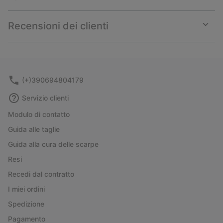
Expan
or
collap
Recensioni dei clienti
sectio
Expan
or
collap
sectio
(+)390694804179
Servizio clienti
Modulo di contatto
Guida alle taglie
Guida alla cura delle scarpe
Resi
Recedi dal contratto
I miei ordini
Spedizione
Pagamento