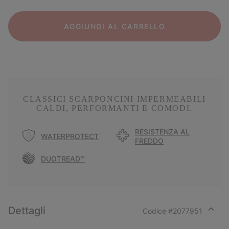
AGGIUNGI AL CARRELLO
CLASSICI SCARPONCINI IMPERMEABILI
CALDI, PERFORMANTI E COMODI.
RESISTENZA AL
WATERPROTECT
FREDDO
DUOTREAD™
Dettagli
Codice #
2077951
Expan
or