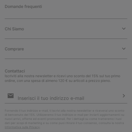
Domande frequenti
Chi Siamo
Comprare
Contattaci
Iscriviti alla nostra newsletter e ricevi uno sconto del 15% sul tuo primo
ordine, con una spesa di almeno 120 € su articoli a prezzo pieno.
Iscrizione
e-
mail
Iscri
Fornendo il tuo indirizzo e-mail, ti iscrivi alla nostra newsletter e riceverai uno sconto
di benvenuto del 15%. Utilizzeremo il tuo indirizzo e-mail per inviarti aggiornamenti su
nuovi arrivi, offerte ed eventi promozionali. Per i dettagli su come tratteremo i tuoi
dati per scopi di marketing e su come puoi ritirare il tuo consenso, consulta la nostra
Informativa sulla Privacy
.