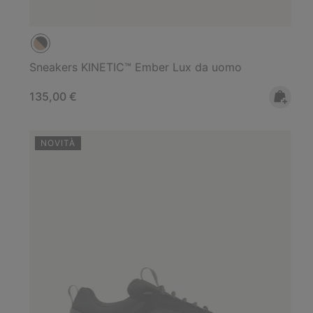
Sneakers KINETIC™ Ember Lux da uomo
Regular price:
135,00 €
NOVITÀ