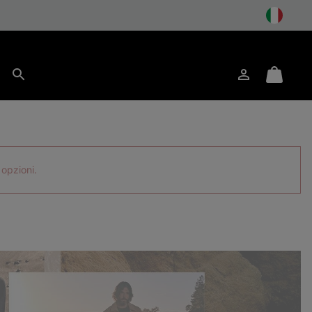
to
Accesso
Mini
Cerca
Cart
 opzioni.