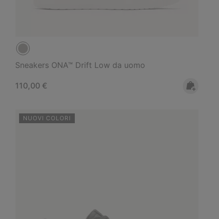
Sneakers ONA™ Drift Low da uomo
Regular price:
110,00 €
NUOVI COLORI