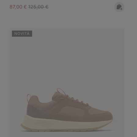
Sale price:
Regular price:
87,00 €
125,00 €
NOVITÀ