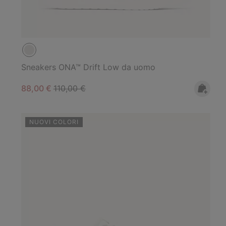
Sneakers ONA™ Drift Low da uomo
Sale price:
Regular price:
88,00 €
110,00 €
NUOVI COLORI