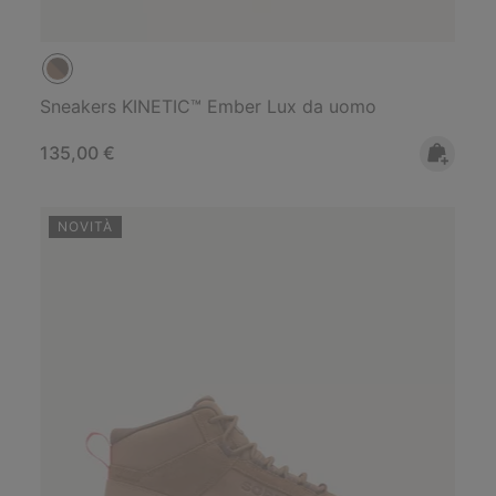
Sneakers KINETIC™ Ember Lux da uomo
Regular price:
135,00 €
NOVITÀ