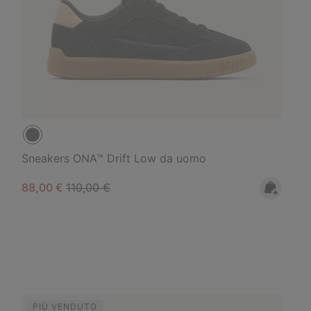
Sneakers ONA™ Drift Low da uomo
Sale price:
Regular price:
88,00 €
110,00 €
PIÙ VENDUTO