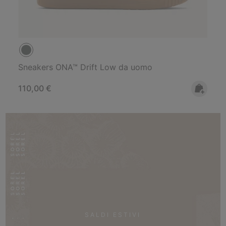
Sneakers ONA™ Drift Low da uomo
Regular price:
110,00 €
SALDI ESTIVI