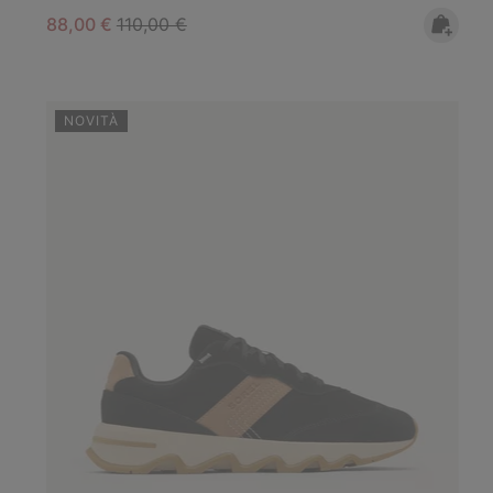
Sale price:
Regular price:
88,00 €
110,00 €
NOVITÀ