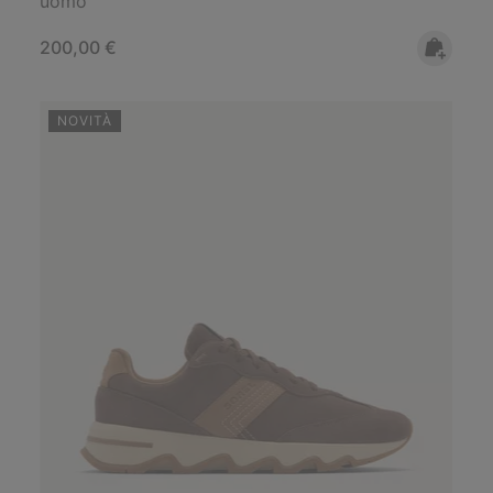
uomo
Regular price:
200,00 €
NOVITÀ