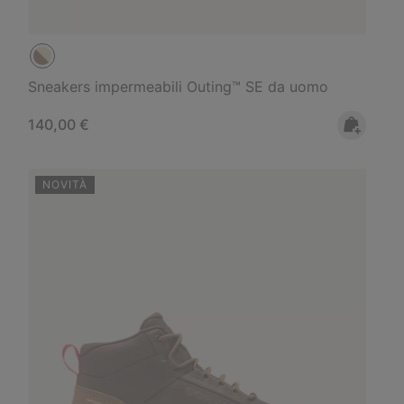
Sneakers impermeabili Outing™ SE da uomo
Regular price:
140,00 €
NOVITÀ