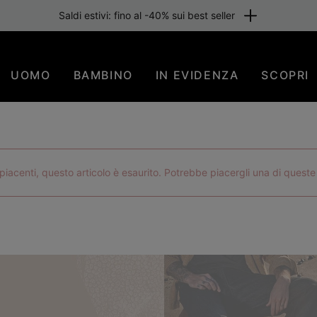
one gratuita per i membri o per importi superiori a 80 €. Iscriviti subi
UOMO
BAMBINO
IN EVIDENZA
SCOPRI
iacenti, questo articolo è esaurito. Potrebbe piacergli una di queste