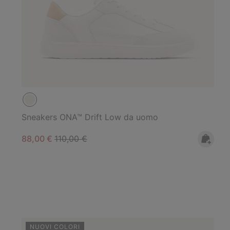
Sneakers ONA™ Drift Low da uomo
Sale price:
Regular price:
88,00 €
110,00 €
NUOVI COLORI