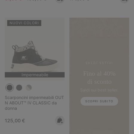
NUOVI COLORI
SALDI ESTIVI
Fino al 40%
Impermeabile
di sconto
Saldi sui best seller.
Scarponcini impermeabili OUT
SCOPRI SUBITO
N ABOUT™ IV CLASSIC da
donna
Regular price:
125,00 €