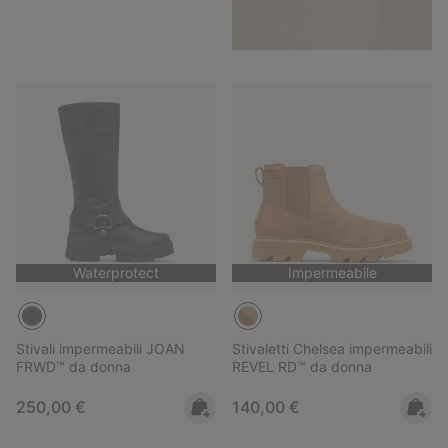
Waterprotect
Impermeabile
Stivali impermeabili JOAN
Stivaletti Chelsea impermeabili
FRWD™ da donna
REVEL RD™ da donna
Regular price:
Regular price:
250,00 €
140,00 €