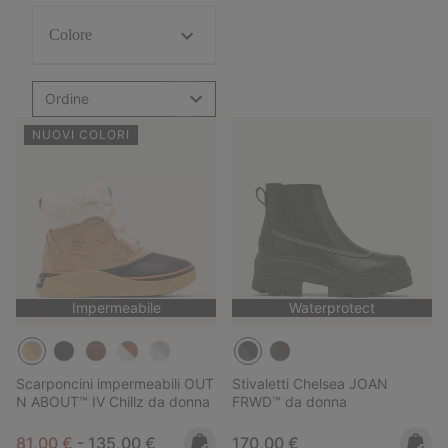
Colore
Ordine
NUOVI COLORI
Impermeabile
Waterprotect
Scarponcini impermeabili OUT
Stivaletti Chelsea JOAN
N ABOUT™ IV Chillz da donna
FRWD™ da donna
Minimum sale price:
Maximum price:
Regular price:
81,00 €
-
135,00 €
170,00 €