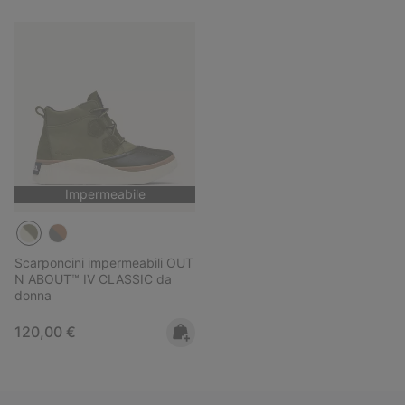
Impermeabile
Scarponcini impermeabili OUT
N ABOUT™ IV CLASSIC da
donna
Regular price:
120,00 €