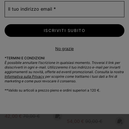
Sale price:
Regular price:
Sale price:
Regular price:
54,00 €
90,00 €
54,00 €
90,00 €
Il tuo indirizzo email
ISCRIVITI SUBITO
No grazie
*TERMINI E CONDIZIONI
È possibile annullare l’iscrizione in qualsiasi momento. Troverai il link per
disiscriverti in ogni e-mail. Utilizzeremo il tuo indirizzo e-mail per inviarti
aggiornamenti su novità, offerte ed eventi promozionali. Consulta la nostra
Informativa sulla Privacy
per scoprire come trattiamo i tuoi dati a fini di
Impermeabile
Impermeabile
marketing e come puoi revocare il consenso.
**Valido su articoli a prezzo pieno e ordini superiori a 120 €.
Stivali da neve YOUTH
Stivali da neve in nylon
FLURRY™ da ragazzo
impermeabili YOOT PAC™ da
ragazzo
Sale price:
Regular price:
42,00 €
70,00 €
Sale price:
Regular price:
54,00 €
90,00 €