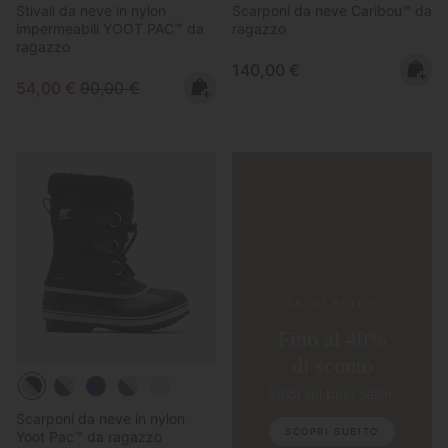
Stivali da neve in nylon
Scarponi da neve Caribou™ da
impermeabili YOOT PAC™ da
ragazzo
ragazzo
Regular price:
140,00 €
Sale price:
Regular price:
54,00 €
90,00 €
SALDI ESTIVI
Fino al 40%
di sconto
Saldi sui best seller.
Scarponi da neve in nylon
SCOPRI SUBITO
Yoot Pac™ da ragazzo