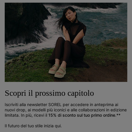
TP da ragazzo
ragazzo
Regular price:
Regular price:
100,00 €
75,00 €
Impermeabile
Impermeabile
Scopri il prossimo capitolo
Iscriviti alla newsletter SOREL per accedere in anteprima ai
nuovi drop, ai modelli più iconici e alle collaborazioni in edizione
Stivali da neve in nylon
Stivali da neve in nylon
limitata. In più, ricevi il
15% di sconto sul tuo primo ordine
.**
impermeabili YOOT PAC™ da
impermeabili YOOT PAC™ da
ragazzo
ragazzo
Il futuro del tuo stile inizia qui.