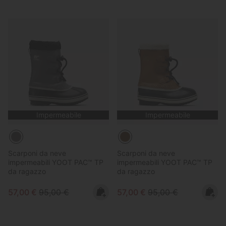
Impermeabile
Impermeabile
Scarponi da neve
Scarponi da neve
impermeabili YOOT PAC™ TP
impermeabili YOOT PAC™ TP
da ragazzo
da ragazzo
Sale price:
Regular price:
Sale price:
Regular price:
57,00 €
95,00 €
57,00 €
95,00 €