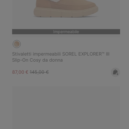
Impermeabile
Stivaletti impermeabili SOREL EXPLORER™ III
Slip-On Cosy da donna
Sale price:
Regular price:
87,00 €
145,00 €