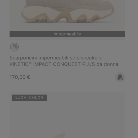
Impermeabile
Scarponcini impermeabili stile sneakers
KINETIC™ IMPACT CONQUEST PLUS da donna
Regular price:
170,00 €
NUOVI COLORI