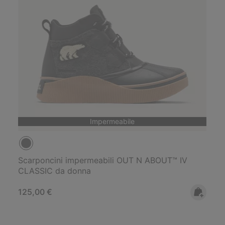
Impermeabile
Scarponcini impermeabili OUT N ABOUT™ IV
CLASSIC da donna
Regular price:
125,00 €