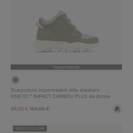
Impermeabile
Scarponcini impermeabili stile sneakers
KINETIC™ IMPACT CARIBOU PLUS da donna
Sale price:
Regular price:
96,00 €
160,00 €
NUOVI COLORI