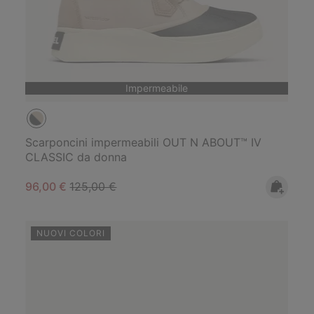
Impermeabile
Scarponcini impermeabili OUT N ABOUT™ IV
CLASSIC da donna
Sale price:
Regular price:
96,00 €
125,00 €
NUOVI COLORI