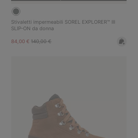
Stivaletti impermeabili SOREL EXPLORER™ III
SLIP-ON da donna
Sale price:
Regular price:
84,00 €
140,00 €