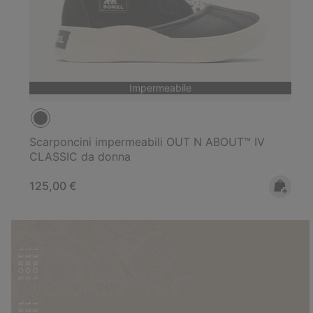
Impermeabile
Scarponcini impermeabili OUT N ABOUT™ IV
CLASSIC da donna
Regular price:
125,00 €