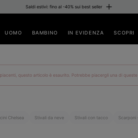
one gratuita per i membri o per importi superiori a 80 €. Iscriviti subi
UOMO
BAMBINO
IN EVIDENZA
SCOPRI
iacenti, questo articolo è esaurito. Potrebbe piacergli una di queste
cini Chelsea
Stivali da neve
Stivali con tacco
Scarponi s