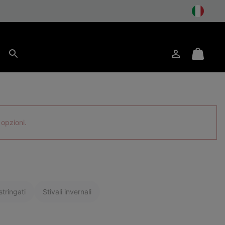
to
Accesso
Mini
Cerca
Cart
 opzioni.
tringati
Stivali invernali