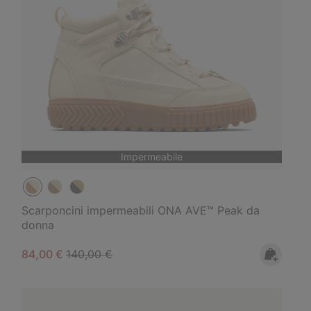
Impermeabile
Scarponcini impermeabili ONA AVE™ Peak da
donna
Sale price:
Regular price:
84,00 €
140,00 €