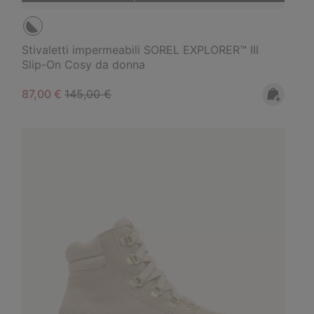
Stivaletti impermeabili SOREL EXPLORER™ III
Slip-On Cosy da donna
Sale price:
Regular price:
87,00 €
145,00 €