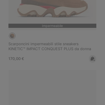
Impermeabile
Scarponcini impermeabili stile sneakers
KINETIC™ IMPACT CONQUEST PLUS da donna
Regular price:
170,00 €