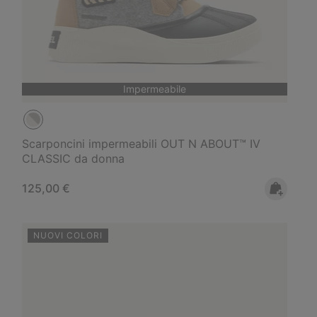
Impermeabile
Scarponcini impermeabili OUT N ABOUT™ IV
CLASSIC da donna
Regular price:
125,00 €
NUOVI COLORI