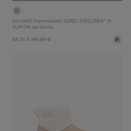
Stivaletti impermeabili SOREL EXPLORER™ III
SLIP-ON da donna
Sale price:
Regular price:
84,00 €
140,00 €