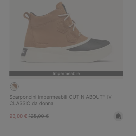
Impermeabile
Scarponcini impermeabili OUT N ABOUT™ IV
CLASSIC da donna
Sale price:
Regular price:
96,00 €
125,00 €