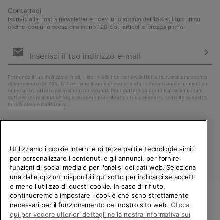
Contattaci
Iscriviti alla nostra newsletter e ricevi uno sconto del 15% sul tuo primo
ordine, con una spesa di almeno 120 € su articoli a prezzo pieno.
Iscrizione
e-
mail
Iscri
Fornendo il tuo indirizzo e-mail, ti iscrivi alla nostra newsletter e riceverai uno sconto
di benvenuto del 15%. Utilizzeremo il tuo indirizzo e-mail per inviarti aggiornamenti su
nuovi arrivi, offerte ed eventi promozionali. Per i dettagli su come tratteremo i tuoi
dati per scopi di marketing e su come puoi ritirare il tuo consenso, consulta la nostra
Informativa sulla Privacy
.
Utilizziamo i cookie interni e di terze parti e tecnologie simili
per personalizzare i contenuti e gli annunci, per fornire
funzioni di social media e per l'analisi dei dati web. Seleziona
una delle opzioni disponibili qui sotto per indicarci se accetti
o meno l'utilizzo di questi cookie. In caso di rifiuto,
continueremo a impostare i cookie che sono strettamente
Italia
necessari per il funzionamento del nostro sito web.
Clicca
BENVENUTO/A IN SOREL.
qui per vedere ulteriori dettagli nella nostra informativa sui
©
2026
Columbia Sportswear Company. Avenue des Morgines, 12 1213