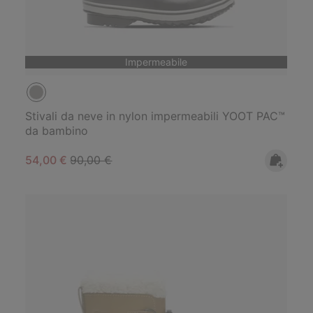
Impermeabile
Stivali da neve in nylon impermeabili YOOT PAC™
da bambino
Sale price:
Regular price:
54,00 €
90,00 €