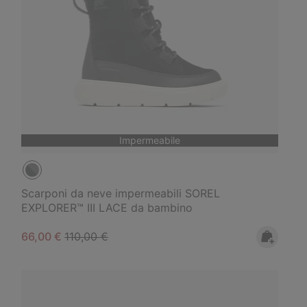
Impermeabile
Scarponi da neve impermeabili SOREL
EXPLORER™ III LACE da bambino
Sale price:
Regular price:
66,00 €
110,00 €