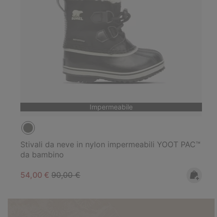
Impermeabile
Stivali da neve in nylon impermeabili YOOT PAC™
da bambino
Sale price:
Regular price:
54,00 €
90,00 €