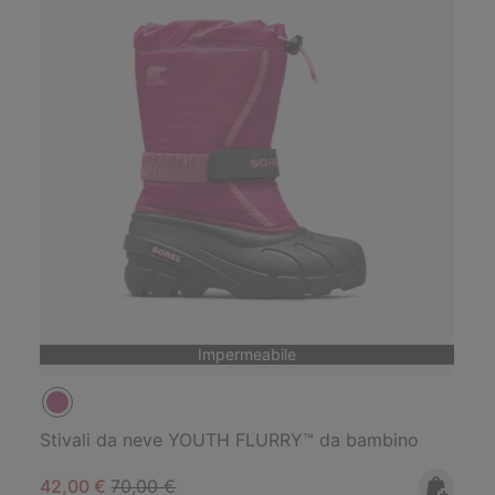
Impermeabile
Stivali da neve YOUTH FLURRY™ da bambino
Sale price:
Regular price:
42,00 €
70,00 €