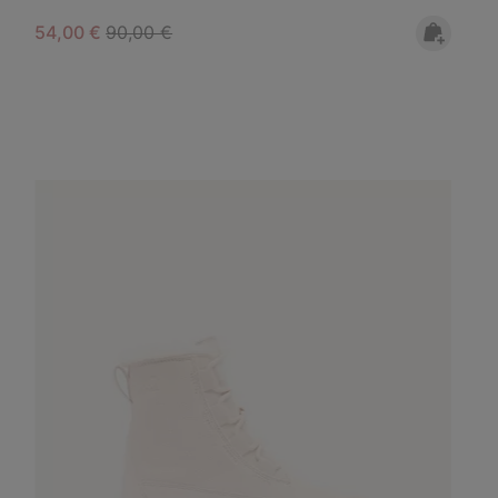
Sale price:
Regular price:
54,00 €
90,00 €