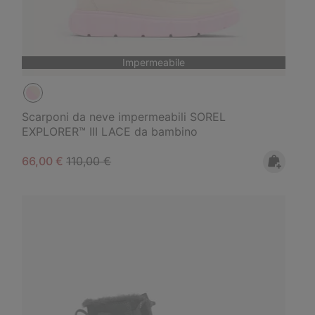
Impermeabile
Scarponi da neve impermeabili SOREL
EXPLORER™ III LACE da bambino
Sale price:
Regular price:
66,00 €
110,00 €