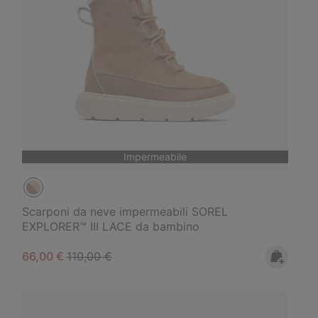
Impermeabile
Scarponi da neve impermeabili SOREL
EXPLORER™ III LACE da bambino
Sale price:
Regular price:
66,00 €
110,00 €