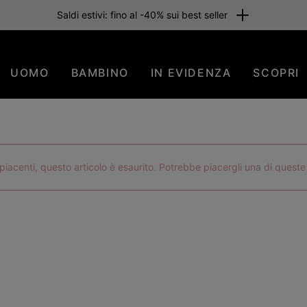
one gratuita per i membri o per importi superiori a 80 €. Iscriviti subi
UOMO
BAMBINO
IN EVIDENZA
SCOPRI
iacenti, questo articolo è esaurito. Potrebbe piacergli una di queste