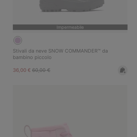
Impermeabile
Stivali da neve SNOW COMMANDER™ da
bambino piccolo
Sale price:
Regular price:
36,00 €
60,00 €