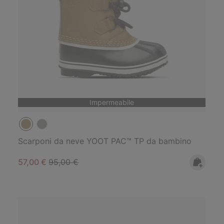
Impermeabile
Scarponi da neve YOOT PAC™ TP da bambino
Sale price:
Regular price:
57,00 €
95,00 €