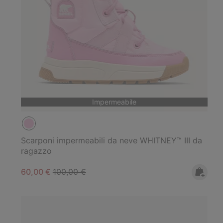
Impermeabile
Scarponi impermeabili da neve WHITNEY™ III da
ragazzo
Sale price:
Regular price:
60,00 €
100,00 €