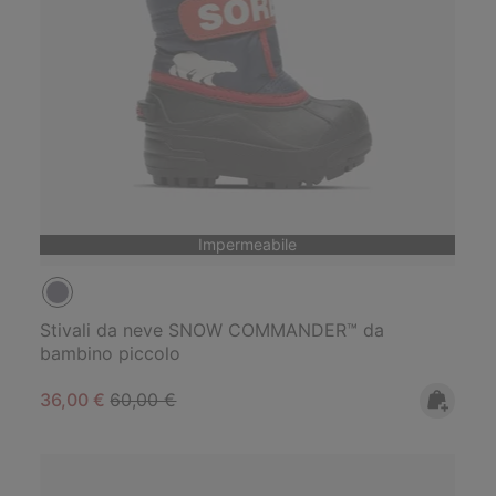
Impermeabile
Stivali da neve SNOW COMMANDER™ da
bambino piccolo
Sale price:
Regular price:
36,00 €
60,00 €