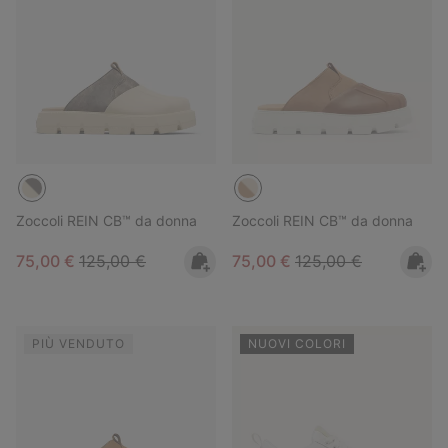
Zoccoli REIN CB™ da donna
Zoccoli REIN CB™ da donna
Sale price:
Regular price:
Sale price:
Regular price:
75,00 €
125,00 €
75,00 €
125,00 €
PIÙ VENDUTO
NUOVI COLORI