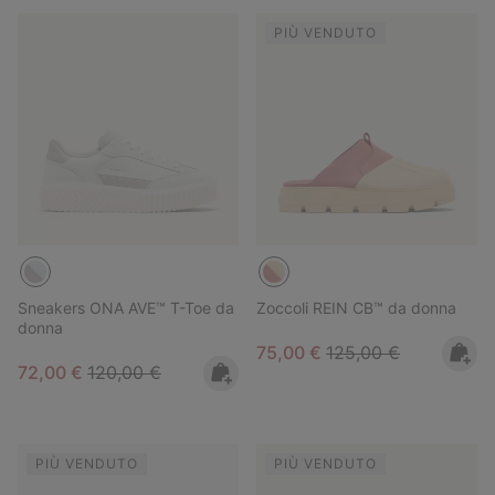
PIÙ VENDUTO
Sneakers ONA AVE™ T-Toe da
Zoccoli REIN CB™ da donna
donna
Sale price:
Regular price:
75,00 €
125,00 €
Sale price:
Regular price:
72,00 €
120,00 €
PIÙ VENDUTO
PIÙ VENDUTO