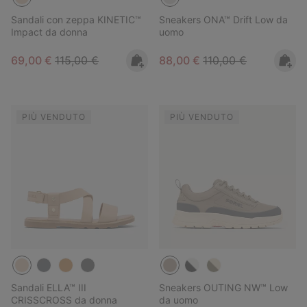
Sandali con zeppa KINETIC™
Sneakers ONA™ Drift Low da
Impact da donna
uomo
Sale price:
Regular price:
Sale price:
Regular price:
69,00 €
115,00 €
88,00 €
110,00 €
PIÙ VENDUTO
PIÙ VENDUTO
Sandali ELLA™ III
Sneakers OUTING NW™ Low
CRISSCROSS da donna
da uomo