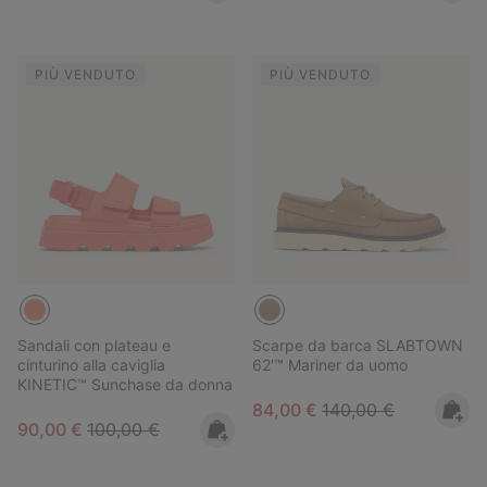
PIÙ VENDUTO
PIÙ VENDUTO
Sandali con plateau e
Scarpe da barca SLABTOWN
cinturino alla caviglia
62'™ Mariner da uomo
KINETIC™ Sunchase da donna
Sale price:
Regular price:
84,00 €
140,00 €
Sale price:
Regular price:
90,00 €
100,00 €