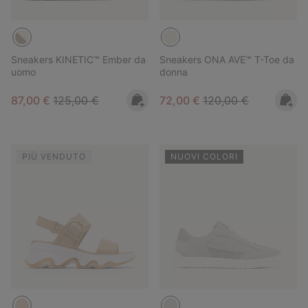
Sneakers KINETIC™ Ember da
Sneakers ONA AVE™ T-Toe da
uomo
donna
Sale price:
Regular price:
Sale price:
Regular price:
87,00 €
125,00 €
72,00 €
120,00 €
PIÙ VENDUTO
NUOVI COLORI