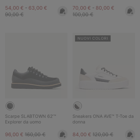
Minimum sale price:
Maximum sale price:
Regular price:
Minimum sale price:
Maximum sale pric
Regular pri
54,00 €
-
63,00 €
70,00 €
-
80,00 €
90,00 €
100,00 €
NUOVI COLORI
Scarpe SLABTOWN 62’™
Sneakers ONA AVE™ T-Toe da
Explorer da uomo
donna
Sale price:
Regular price:
Sale price:
Regular price:
96,00 €
160,00 €
84,00 €
120,00 €