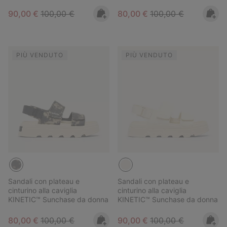
Sale price:
Regular price:
Sale price:
Regular price:
90,00 €
100,00 €
80,00 €
100,00 €
PIÙ VENDUTO
PIÙ VENDUTO
Sandali con plateau e
Sandali con plateau e
cinturino alla caviglia
cinturino alla caviglia
KINETIC™ Sunchase da donna
KINETIC™ Sunchase da donna
Sale price:
Regular price:
Sale price:
Regular price:
80,00 €
100,00 €
90,00 €
100,00 €