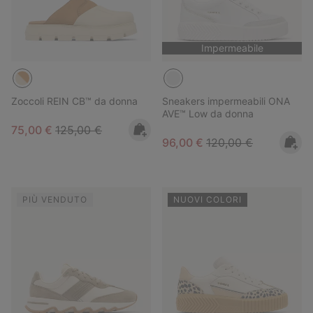
Impermeabile
Zoccoli REIN CB™ da donna
Sneakers impermeabili ONA
AVE™ Low da donna
Sale price:
Regular price:
75,00 €
125,00 €
Sale price:
Regular price:
96,00 €
120,00 €
PIÙ VENDUTO
NUOVI COLORI