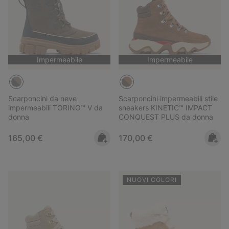
Impermeabile
Impermeabile
Scarponcini da neve
Scarponcini impermeabili stile
impermeabili TORINO™ V da
sneakers KINETIC™ IMPACT
donna
CONQUEST PLUS da donna
Regular price:
Regular price:
165,00 €
170,00 €
NUOVI COLORI