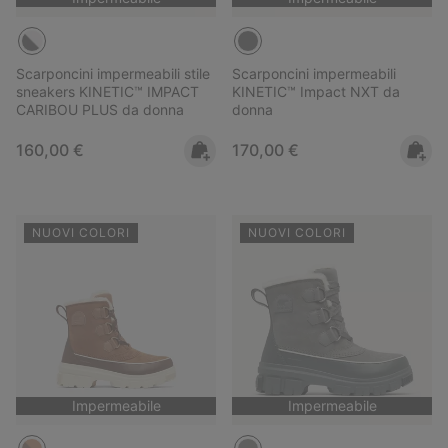
Scarponcini impermeabili stile
Scarponcini impermeabili
sneakers KINETIC™ IMPACT
KINETIC™ Impact NXT da
CARIBOU PLUS da donna
donna
Regular price:
Regular price:
160,00 €
170,00 €
NUOVI COLORI
NUOVI COLORI
Impermeabile
Impermeabile