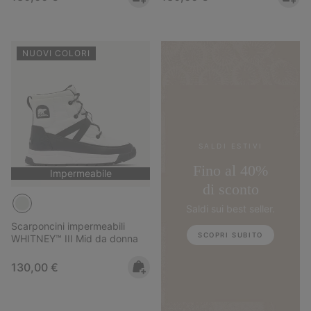
NUOVI COLORI
SALDI ESTIVI
Fino al 40%
Impermeabile
di sconto
Saldi sui best seller.
Scarponcini impermeabili
SCOPRI SUBITO
WHITNEY™ III Mid da donna
Regular price:
130,00 €