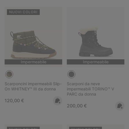
NUOVI COLORI
Impermeabile
Impermeabile
Scarponcini impermeabili Slip-
Scarponi da neve
On WHITNEY™ III da donna
impermeabili TORINO™ V
PARC da donna
Regular price:
120,00 €
Regular price:
200,00 €