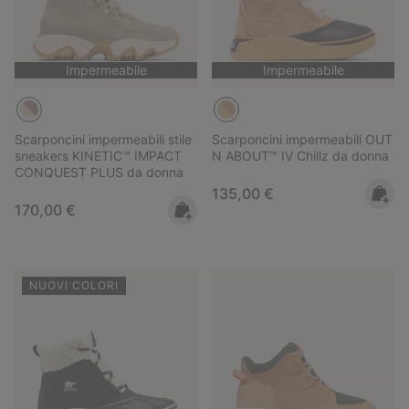
Impermeabile
Impermeabile
Scarponcini impermeabili stile
Scarponcini impermeabili OUT
sneakers KINETIC™ IMPACT
N ABOUT™ IV Chillz da donna
CONQUEST PLUS da donna
Regular price:
135,00 €
Regular price:
170,00 €
NUOVI COLORI