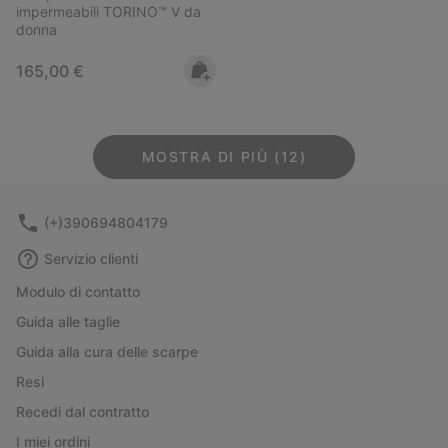
impermeabili TORINO™ V da
donna
Regular price:
165,00 €
MOSTRA DI PIÙ (12)
(+)390694804179
Servizio clienti
Modulo di contatto
Guida alle taglie
Guida alla cura delle scarpe
Resi
Recedi dal contratto
I miei ordini