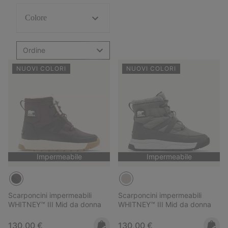
Colore
Ordine
NUOVI COLORI
NUOVI COLORI
Impermeabile
Impermeabile
Scarponcini impermeabili
Scarponcini impermeabili
WHITNEY™ III Mid da donna
WHITNEY™ III Mid da donna
Regular price:
Regular price:
130,00 €
130,00 €