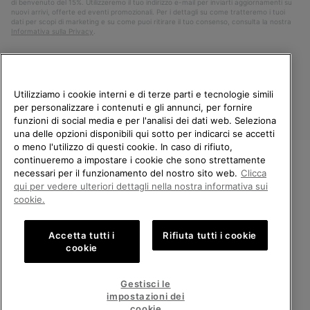
di benvenuto del 15%. Utilizzeremo il tuo indirizzo e-mail per inviarti aggiornamenti su
nuovi arrivi, offerte ed eventi promozionali. Per i dettagli su come tratteremo i tuoi
dati per scopi di marketing e su come puoi ritirare il tuo consenso, consulta la nostra
Informativa sulla Privacy
.
Utilizziamo i cookie interni e di terze parti e tecnologie simili
per personalizzare i contenuti e gli annunci, per fornire
funzioni di social media e per l'analisi dei dati web. Seleziona
una delle opzioni disponibili qui sotto per indicarci se accetti
o meno l'utilizzo di questi cookie. In caso di rifiuto,
continueremo a impostare i cookie che sono strettamente
Italia
necessari per il funzionamento del nostro sito web.
Clicca
BENVENUTO/A IN SOREL.
qui per vedere ulteriori dettagli nella nostra informativa sui
©
2026
Columbia Sportswear Company. Avenue des Morgines, 12 1213
SELEZIONA IL TUO PAESE DI
cookie.
Petit-Lancy Switzerland. Tutti i diritti riservati.
SPEDIZIONE.
Politica sulla privacy
Termini di utilizzo
Accetta tutti i
Rifiuta tutti i cookie
Shopping online disponibile
Condizioni Generali di Vendita
Garanzia
Cookies
Impressum
cookie
Public CBCR
United States
Shoppi
Gestisci le
online
impostazioni dei
Servizio clienti: Lun. - Ven. 9:00 - 13:00 & 14:00 - 18:00
disponib
Italy
Italia
Shoppi
(+)390694804179
cookie