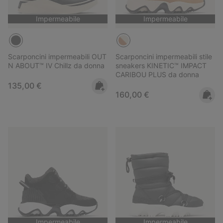
Impermeabile
Impermeabile
Scarponcini impermeabili OUT
Scarponcini impermeabili stile
N ABOUT™ IV Chillz da donna
sneakers KINETIC™ IMPACT
CARIBOU PLUS da donna
Regular price:
135,00 €
Regular price:
160,00 €
Impermeabile
Impermeabile