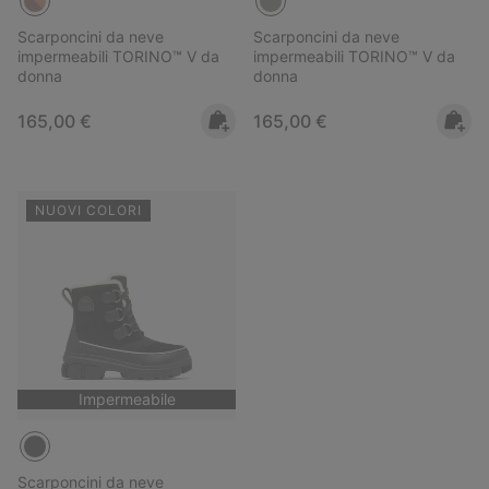
Scarponcini da neve
Scarponcini da neve
impermeabili TORINO™ V da
impermeabili TORINO™ V da
donna
donna
Regular price:
Regular price:
165,00 €
165,00 €
NUOVI COLORI
Impermeabile
Scarponcini da neve