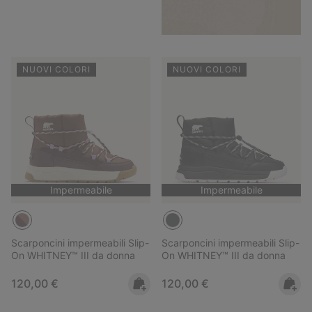
NUOVI COLORI
NUOVI COLORI
Impermeabile
Impermeabile
Scarponcini impermeabili Slip-
Scarponcini impermeabili Slip-
On WHITNEY™ III da donna
On WHITNEY™ III da donna
Regular price:
Regular price:
120,00 €
120,00 €