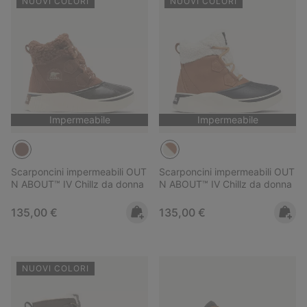
NUOVI COLORI
NUOVI COLORI
Impermeabile
Impermeabile
Scarponcini impermeabili OUT
Scarponcini impermeabili OUT
N ABOUT™ IV Chillz da donna
N ABOUT™ IV Chillz da donna
Regular price:
Regular price:
135,00 €
135,00 €
NUOVI COLORI