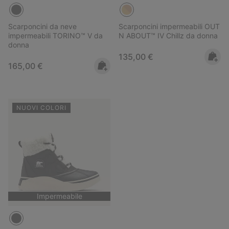
Scarponcini da neve
Scarponcini impermeabili OUT
impermeabili TORINO™ V da
N ABOUT™ IV Chillz da donna
donna
Regular price:
135,00 €
Regular price:
165,00 €
NUOVI COLORI
Impermeabile