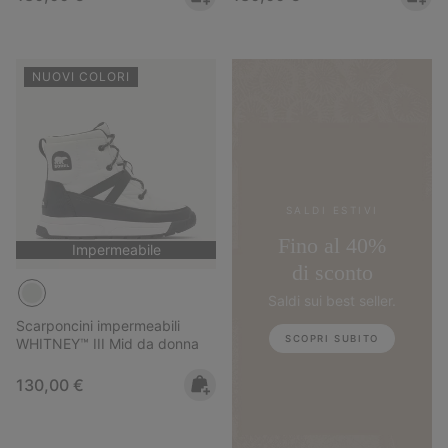
NUOVI COLORI
SALDI ESTIVI
Fino al 40%
Impermeabile
di sconto
Saldi sui best seller.
Scarponcini impermeabili
SCOPRI SUBITO
WHITNEY™ III Mid da donna
Regular price:
130,00 €