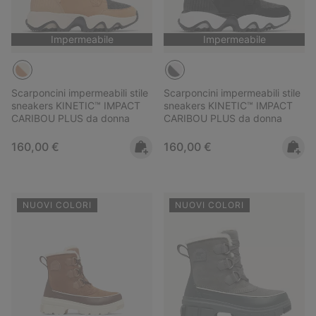
Impermeabile
Impermeabile
Scarponcini impermeabili stile
Scarponcini impermeabili stile
sneakers KINETIC™ IMPACT
sneakers KINETIC™ IMPACT
CARIBOU PLUS da donna
CARIBOU PLUS da donna
Regular price:
Regular price:
160,00 €
160,00 €
NUOVI COLORI
NUOVI COLORI