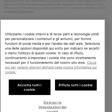
di benvenuto del 15%. Utilizzeremo il tuo indirizzo e-mail per inviarti aggiornamenti su
nuovi arrivi, offerte ed eventi promozionali. Per i dettagli su come tratteremo i tuoi
dati per scopi di marketing e su come puoi ritirare il tuo consenso, consulta la nostra
Informativa sulla Privacy
.
Utilizziamo i cookie interni e di terze parti e tecnologie simili
per personalizzare i contenuti e gli annunci, per fornire
funzioni di social media e per l'analisi dei dati web. Seleziona
una delle opzioni disponibili qui sotto per indicarci se accetti
o meno l'utilizzo di questi cookie. In caso di rifiuto,
continueremo a impostare i cookie che sono strettamente
Italia
necessari per il funzionamento del nostro sito web.
Clicca
BENVENUTO/A IN SOREL.
qui per vedere ulteriori dettagli nella nostra informativa sui
©
2026
Columbia Sportswear Company. Avenue des Morgines, 12 1213
SELEZIONA IL TUO PAESE DI
cookie.
Petit-Lancy Switzerland. Tutti i diritti riservati.
SPEDIZIONE.
Politica sulla privacy
Termini di utilizzo
Accetta tutti i
Rifiuta tutti i cookie
Shopping online disponibile
Condizioni Generali di Vendita
Garanzia
Cookies
Impressum
cookie
Public CBCR
United States
Shoppi
Gestisci le
online
impostazioni dei
Servizio clienti: Lun. - Ven. 9:00 - 13:00 & 14:00 - 18:00
disponib
Italy
Italia
Shoppi
(+)390694804179
cookie