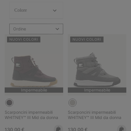
Colore
Ordine
NUOVI COLORI
NUOVI COLORI
Impermeabile
Impermeabile
Scarponcini impermeabili
Scarponcini impermeabili
WHITNEY™ III Mid da donna
WHITNEY™ III Mid da donna
Regular price:
Regular price:
130,00 €
130,00 €