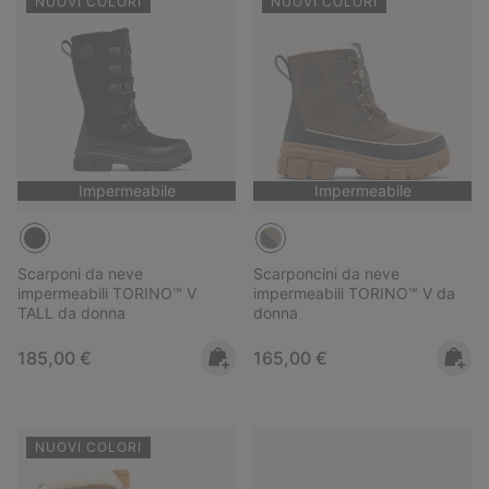
NUOVI COLORI
NUOVI COLORI
Impermeabile
Impermeabile
Scarponi da neve
Scarponcini da neve
impermeabili TORINO™ V
impermeabili TORINO™ V da
TALL da donna
donna
Regular price:
Regular price:
185,00 €
165,00 €
NUOVI COLORI