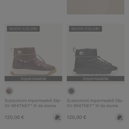
NUOVI COLORI
NUOVI COLORI
Impermeabile
Impermeabile
Scarponcini impermeabili Slip-
Scarponcini impermeabili Slip-
On WHITNEY™ III da donna
On WHITNEY™ III da donna
Regular price:
Regular price:
120,00 €
120,00 €