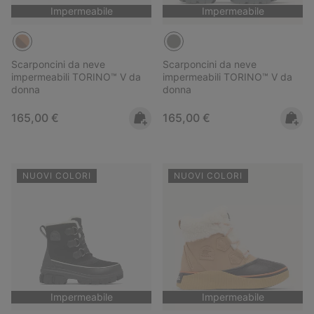
Impermeabile
Impermeabile
Scarponcini da neve
Scarponcini da neve
impermeabili TORINO™ V da
impermeabili TORINO™ V da
donna
donna
Regular price:
Regular price:
165,00 €
165,00 €
NUOVI COLORI
NUOVI COLORI
Impermeabile
Impermeabile