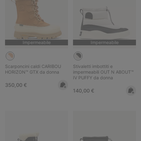
Impermeabile
Impermeabile
Scarponcini caldi CARIBOU
Stivaletti imbottiti e
HORIZON™ GTX da donna
impermeabili OUT N ABOUT™
IV PUFFY da donna
Regular price:
350,00 €
Regular price:
140,00 €