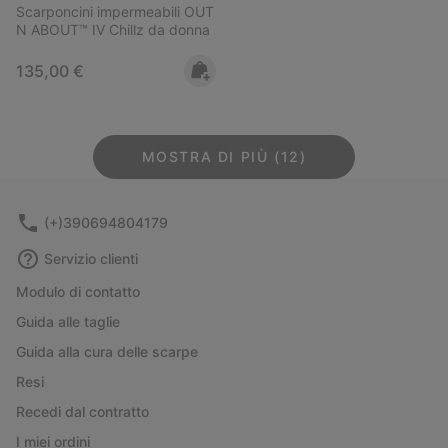
Scarponcini impermeabili OUT
N ABOUT™ IV Chillz da donna
Regular price:
135,00 €
MOSTRA DI PIÙ (12)
(+)390694804179
Servizio clienti
Modulo di contatto
Guida alle taglie
Guida alla cura delle scarpe
Resi
Recedi dal contratto
I miei ordini