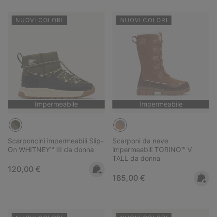
NUOVI COLORI
NUOVI COLORI
Impermeabile
Impermeabile
Scarponcini impermeabili Slip-
Scarponi da neve
On WHITNEY™ III da donna
impermeabili TORINO™ V
TALL da donna
Regular price:
120,00 €
Regular price:
185,00 €