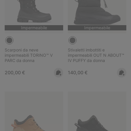
Impermeabile
Impermeabile
Scarponi da neve
Stivaletti imbottiti e
impermeabili TORINO™ V
impermeabili OUT N ABOUT™
PARC da donna
IV PUFFY da donna
Regular price:
Regular price:
200,00 €
140,00 €