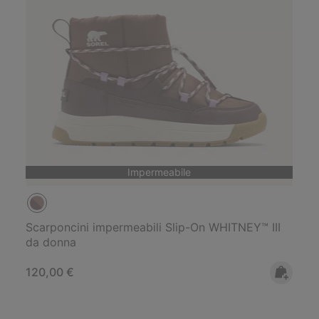
Impermeabile
Scarponcini impermeabili Slip-On WHITNEY™ III
da donna
Regular price:
120,00 €