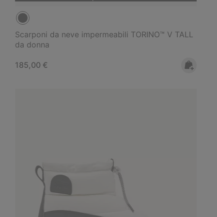
Scarponi da neve impermeabili TORINO™ V TALL
da donna
Regular price:
185,00 €