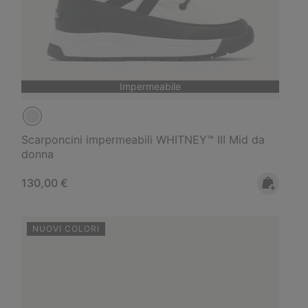
Impermeabile
Scarponcini impermeabili WHITNEY™ III Mid da
donna
Regular price:
130,00 €
NUOVI COLORI