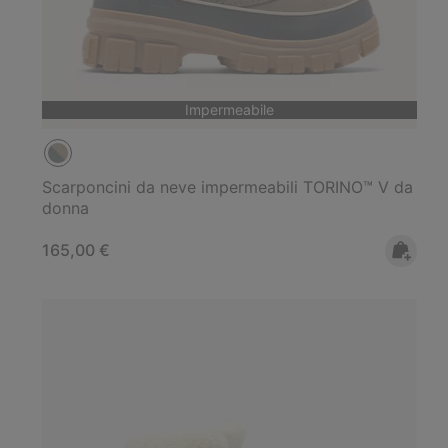
Impermeabile
Scarponcini da neve impermeabili TORINO™ V da
donna
Regular price:
165,00 €