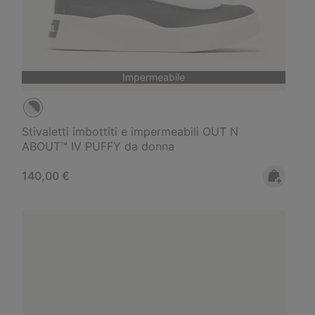
Impermeabile
Stivaletti imbottiti e impermeabili OUT N
ABOUT™ IV PUFFY da donna
Regular price:
140,00 €