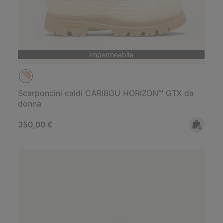
Impermeabile
Scarponcini caldi CARIBOU HORIZON™ GTX da
donna
Regular price:
350,00 €