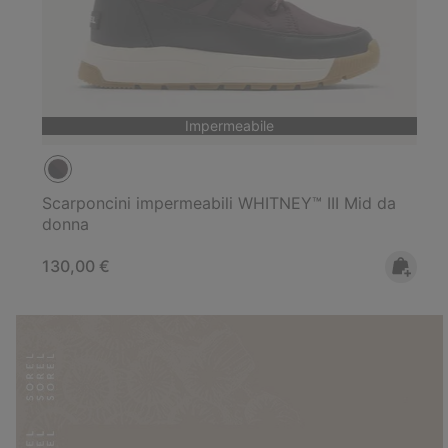
Impermeabile
Scarponcini impermeabili WHITNEY™ III Mid da
donna
Regular price:
130,00 €