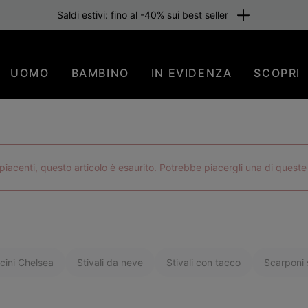
one gratuita per i membri o per importi superiori a 80 €. Iscriviti subi
UOMO
BAMBINO
IN EVIDENZA
SCOPRI
iacenti, questo articolo è esaurito. Potrebbe piacergli una di queste
cini Chelsea
Stivali da neve
Stivali con tacco
Scarponi s