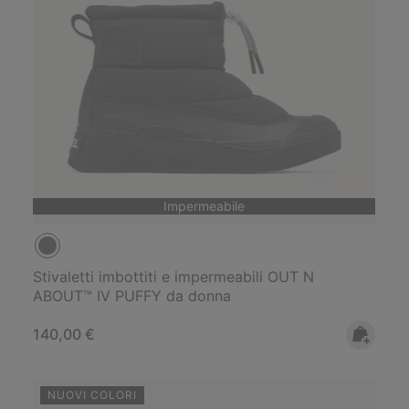
Impermeabile
Stivaletti imbottiti e impermeabili OUT N
ABOUT™ IV PUFFY da donna
Regular price:
140,00 €
NUOVI COLORI