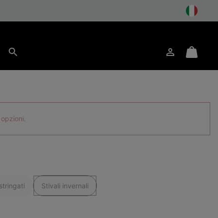
to
Accesso
Mini
Cerca
Cart
 opzioni.
tringati
Stivali invernali