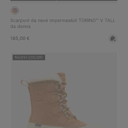
Scarponi da neve impermeabili TORINO™ V TALL
da donna
Regular price:
185,00 €
NUOVI COLORI