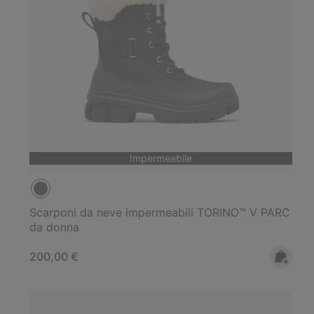
Impermeabile
Scarponi da neve impermeabili TORINO™ V PARC
da donna
Regular price:
200,00 €