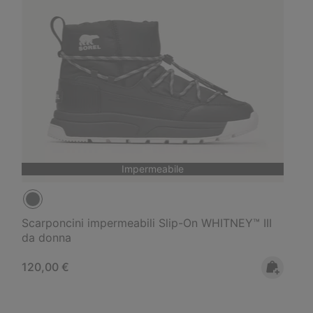
Impermeabile
Scarponcini impermeabili Slip-On WHITNEY™ III
da donna
Regular price:
120,00 €