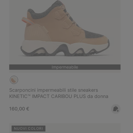
Impermeabile
Scarponcini impermeabili stile sneakers
KINETIC™ IMPACT CARIBOU PLUS da donna
Regular price:
160,00 €
NUOVI COLORI