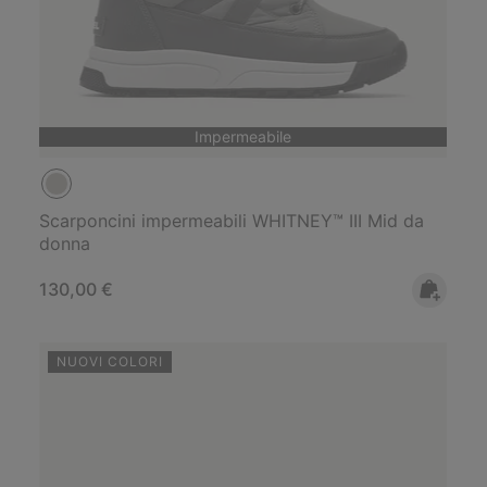
Impermeabile
Scarponcini impermeabili WHITNEY™ III Mid da
donna
Regular price:
130,00 €
NUOVI COLORI