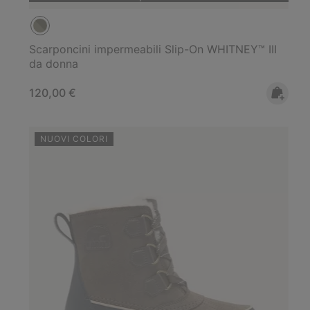
Scarponcini impermeabili Slip-On WHITNEY™ III
da donna
Regular price:
120,00 €
NUOVI COLORI