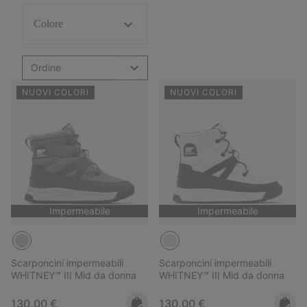
Colore
Ordine
NUOVI COLORI
NUOVI COLORI
Impermeabile
Impermeabile
Scarponcini impermeabili
Scarponcini impermeabili
WHITNEY™ III Mid da donna
WHITNEY™ III Mid da donna
Regular price:
Regular price:
130,00 €
130,00 €