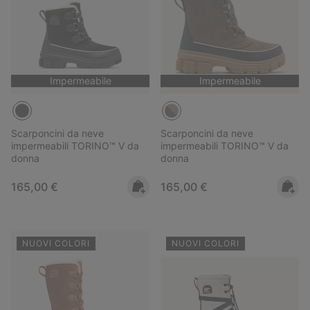
Impermeabile
Impermeabile
Scarponcini da neve
Scarponcini da neve
impermeabili TORINO™ V da
impermeabili TORINO™ V da
donna
donna
Regular price:
Regular price:
165,00 €
165,00 €
NUOVI COLORI
NUOVI COLORI