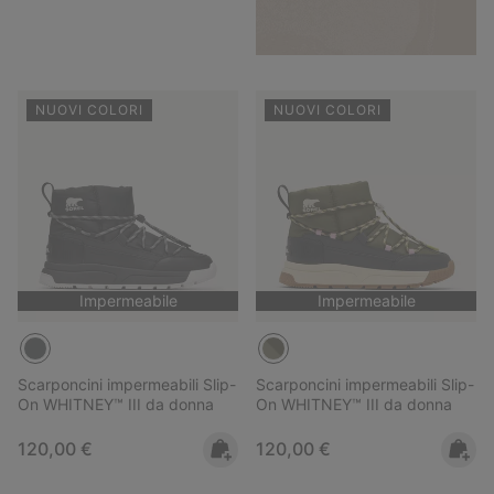
NUOVI COLORI
NUOVI COLORI
Impermeabile
Impermeabile
Scarponcini impermeabili Slip-
Scarponcini impermeabili Slip-
On WHITNEY™ III da donna
On WHITNEY™ III da donna
Regular price:
Regular price:
120,00 €
120,00 €