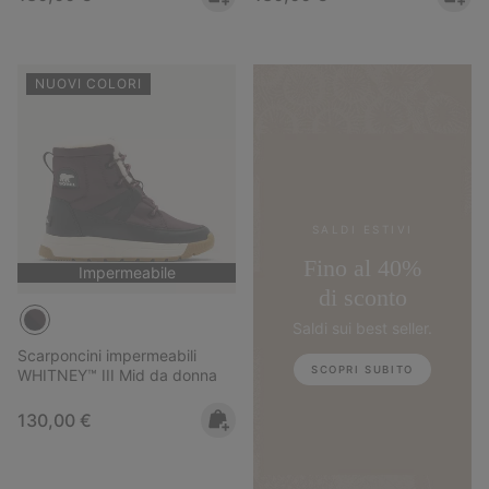
NUOVI COLORI
SALDI ESTIVI
Fino al 40%
Impermeabile
di sconto
Saldi sui best seller.
Scarponcini impermeabili
SCOPRI SUBITO
WHITNEY™ III Mid da donna
Regular price:
130,00 €