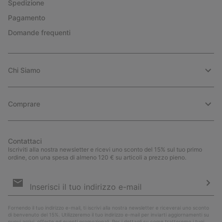
Spedizione
Pagamento
Domande frequenti
Chi Siamo
Comprare
Contattaci
Iscriviti alla nostra newsletter e ricevi uno sconto del 15% sul tuo primo
ordine, con una spesa di almeno 120 € su articoli a prezzo pieno.
Iscrizione
e-
mail
Iscri
Fornendo il tuo indirizzo e-mail, ti iscrivi alla nostra newsletter e riceverai uno sconto
di benvenuto del 15%. Utilizzeremo il tuo indirizzo e-mail per inviarti aggiornamenti su
nuovi arrivi, offerte ed eventi promozionali. Per i dettagli su come tratteremo i tuoi