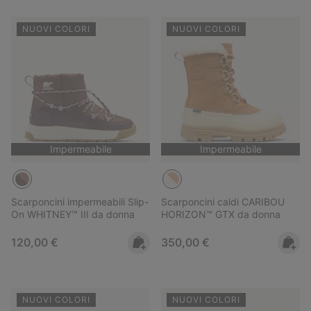
NUOVI COLORI
NUOVI COLORI
Impermeabile
Impermeabile
Scarponcini impermeabili Slip-
Scarponcini caldi CARIBOU
On WHITNEY™ III da donna
HORIZON™ GTX da donna
Regular price:
Regular price:
120,00 €
350,00 €
NUOVI COLORI
NUOVI COLORI