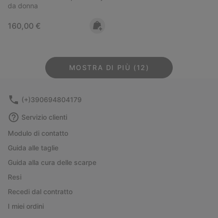
da donna
Regular price:
160,00 €
MOSTRA DI PIÙ (12)
(+)390694804179
Servizio clienti
Modulo di contatto
Guida alle taglie
Guida alla cura delle scarpe
Resi
Recedi dal contratto
I miei ordini