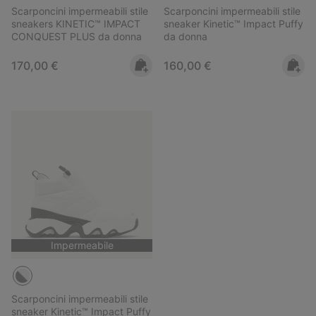
Scarponcini impermeabili stile
Scarponcini impermeabili stile
sneakers KINETIC™ IMPACT
sneaker Kinetic™ Impact Puffy
CONQUEST PLUS da donna
da donna
Regular price:
Regular price:
170,00 €
160,00 €
Impermeabile
Scarponcini impermeabili stile
sneaker Kinetic™ Impact Puffy