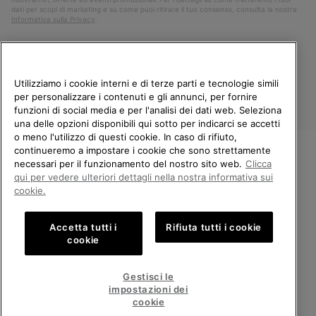
dati per scopi di marketing e su come puoi ritirare il tuo consenso, consulta la nostra
Informativa sulla Privacy
.
Utilizziamo i cookie interni e di terze parti e tecnologie simili
per personalizzare i contenuti e gli annunci, per fornire
funzioni di social media e per l'analisi dei dati web. Seleziona
una delle opzioni disponibili qui sotto per indicarci se accetti
o meno l'utilizzo di questi cookie. In caso di rifiuto,
continueremo a impostare i cookie che sono strettamente
Italia
necessari per il funzionamento del nostro sito web.
Clicca
BENVENUTO/A IN SOREL.
qui per vedere ulteriori dettagli nella nostra informativa sui
©
2026
Columbia Sportswear Company. Avenue des Morgines, 12 1213
SELEZIONA IL TUO PAESE DI
cookie.
Petit-Lancy Switzerland. Tutti i diritti riservati.
SPEDIZIONE.
Politica sulla privacy
Termini di utilizzo
Accetta tutti i
Rifiuta tutti i cookie
Shopping online disponibile
Condizioni Generali di Vendita
Garanzia
Cookies
Impressum
cookie
Public CBCR
United States
Shoppi
Gestisci le
online
impostazioni dei
Servizio clienti: Lun. - Ven. 9:00 - 13:00 & 14:00 - 18:00
disponib
Italy
Italia
Shoppi
(+)390694804179
cookie
online