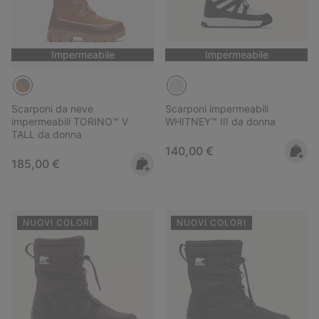
Impermeabile
Impermeabile
Scarponi da neve
Scarponi impermeabili
impermeabili TORINO™ V
WHITNEY™ III da donna
TALL da donna
Regular price:
140,00 €
Regular price:
185,00 €
NUOVI COLORI
NUOVI COLORI