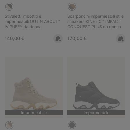
Stivaletti imbottiti e
Scarponcini impermeabili stile
impermeabili OUT N ABOUT™
sneakers KINETIC™ IMPACT
IV PUFFY da donna
CONQUEST PLUS da donna
Regular price:
Regular price:
140,00 €
170,00 €
Impermeabile
Impermeabile