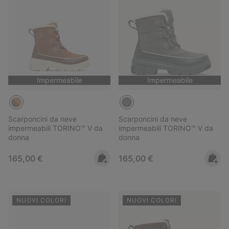
Impermeabile
Impermeabile
Scarponcini da neve
Scarponcini da neve
impermeabili TORINO™ V da
impermeabili TORINO™ V da
donna
donna
Regular price:
Regular price:
165,00 €
165,00 €
NUOVI COLORI
NUOVI COLORI