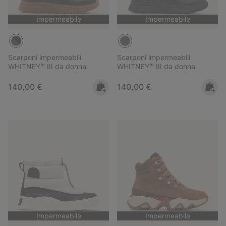
Impermeabile
Impermeabile
Scarponi impermeabili
Scarponi impermeabili
WHITNEY™ III da donna
WHITNEY™ III da donna
Regular price:
Regular price:
140,00 €
140,00 €
Impermeabile
Impermeabile