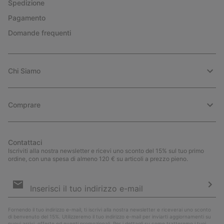
Spedizione
Pagamento
Domande frequenti
Chi Siamo
Comprare
Contattaci
Iscriviti alla nostra newsletter e ricevi uno sconto del 15% sul tuo primo
ordine, con una spesa di almeno 120 € su articoli a prezzo pieno.
Iscrizione
e-
mail
Iscri
Fornendo il tuo indirizzo e-mail, ti iscrivi alla nostra newsletter e riceverai uno sconto
di benvenuto del 15%. Utilizzeremo il tuo indirizzo e-mail per inviarti aggiornamenti su
nuovi arrivi, offerte ed eventi promozionali. Per i dettagli su come tratteremo i tuoi