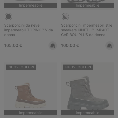
Impermeabile
Impermeabile
Scarponcini da neve
Scarponcini impermeabili stile
impermeabili TORINO™ V da
sneakers KINETIC™ IMPACT
donna
CARIBOU PLUS da donna
Regular price:
Regular price:
165,00 €
160,00 €
NUOVI COLORI
NUOVI COLORI
Impermeabile
Impermeabile