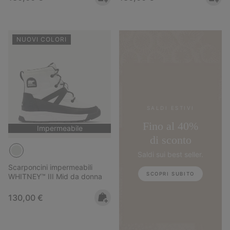
NUOVI COLORI
SALDI ESTIVI
Fino al 40%
Impermeabile
di sconto
Saldi sui best seller.
Scarponcini impermeabili
SCOPRI SUBITO
WHITNEY™ III Mid da donna
Regular price:
130,00 €