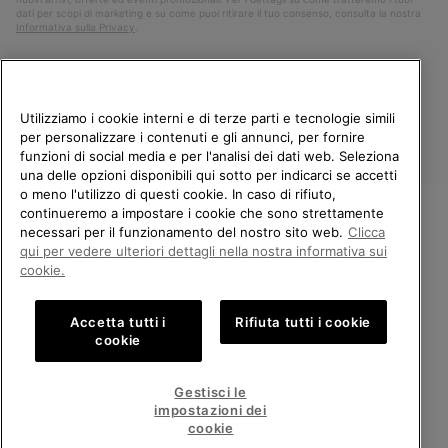
dati per scopi di marketing e su come puoi ritirare il tuo consenso, consulta la nostra
Informativa sulla Privacy
.
Utilizziamo i cookie interni e di terze parti e tecnologie simili
per personalizzare i contenuti e gli annunci, per fornire
funzioni di social media e per l'analisi dei dati web. Seleziona
una delle opzioni disponibili qui sotto per indicarci se accetti
o meno l'utilizzo di questi cookie. In caso di rifiuto,
continueremo a impostare i cookie che sono strettamente
Italia
necessari per il funzionamento del nostro sito web.
Clicca
BENVENUTO/A IN SOREL.
qui per vedere ulteriori dettagli nella nostra informativa sui
©
2026
Columbia Sportswear Company. Avenue des Morgines, 12 1213
SELEZIONA IL TUO PAESE DI
cookie.
Petit-Lancy Switzerland. Tutti i diritti riservati.
SPEDIZIONE.
Politica sulla privacy
Termini di utilizzo
Accetta tutti i
Rifiuta tutti i cookie
Shopping online disponibile
Condizioni Generali di Vendita
Garanzia
Cookies
Impressum
cookie
Public CBCR
United States
Shoppi
Gestisci le
online
impostazioni dei
Servizio clienti: Lun. - Ven. 9:00 - 13:00 & 14:00 - 18:00
disponib
Italy
Italia
Shoppi
(+)390694804179
cookie
online