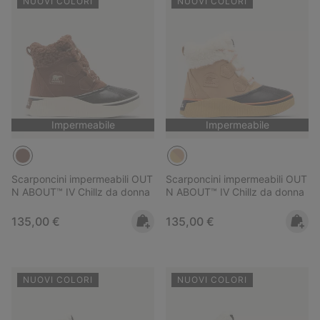
NUOVI COLORI
NUOVI COLORI
Impermeabile
Impermeabile
Scarponcini impermeabili OUT
Scarponcini impermeabili OUT
N ABOUT™ IV Chillz da donna
N ABOUT™ IV Chillz da donna
Regular price:
Regular price:
135,00 €
135,00 €
NUOVI COLORI
NUOVI COLORI