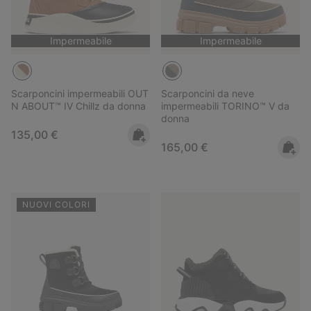
Impermeabile
Impermeabile
Scarponcini impermeabili OUT
Scarponcini da neve
N ABOUT™ IV Chillz da donna
impermeabili TORINO™ V da
donna
Regular price:
135,00 €
Regular price:
165,00 €
NUOVI COLORI