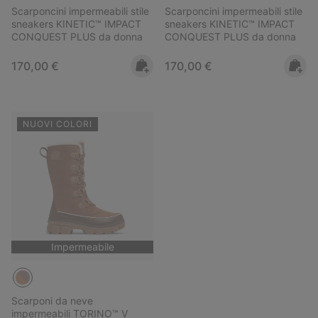
Scarponcini impermeabili stile
Scarponcini impermeabili stile
sneakers KINETIC™ IMPACT
sneakers KINETIC™ IMPACT
CONQUEST PLUS da donna
CONQUEST PLUS da donna
Regular price:
Regular price:
170,00 €
170,00 €
NUOVI COLORI
Impermeabile
Scarponi da neve
impermeabili TORINO™ V