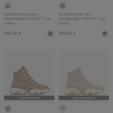
Scarponcini da neve
Scarponcini da neve
impermeabili TORINO™ V da
impermeabili TORINO™ V da
donna
donna
Regular price:
Regular price:
165,00 €
165,00 €
Impermeabile
Impermeabile