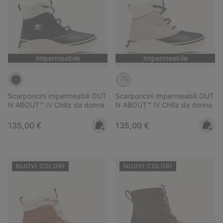
Impermeabile
Impermeabile
Scarponcini impermeabili OUT
Scarponcini impermeabili OUT
N ABOUT™ IV Chillz da donna
N ABOUT™ IV Chillz da donna
Regular price:
Regular price:
135,00 €
135,00 €
NUOVI COLORI
NUOVI COLORI