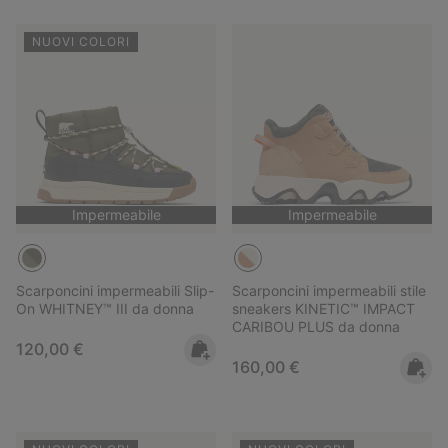
NUOVI COLORI
Impermeabile
Impermeabile
Scarponcini impermeabili Slip-
Scarponcini impermeabili stile
On WHITNEY™ III da donna
sneakers KINETIC™ IMPACT
CARIBOU PLUS da donna
Regular price:
120,00 €
Regular price:
160,00 €