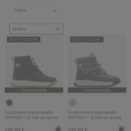
Colore
Ordine
NUOVI COLORI
NUOVI COLORI
Impermeabile
Impermeabile
Scarponcini impermeabili
Scarponcini impermeabili
WHITNEY™ III Mid da donna
WHITNEY™ III Mid da donna
Regular price:
Regular price:
130,00 €
130,00 €