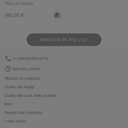
TALL da donna
Regular price:
185,00 €
MOSTRA DI PIÙ (12)
(+)390694804179
Servizio clienti
Modulo di contatto
Guida alle taglie
Guida alla cura delle scarpe
Resi
Recedi dal contratto
I miei ordini