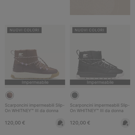
NUOVI COLORI
NUOVI COLORI
Impermeabile
Impermeabile
Scarponcini impermeabili Slip-
Scarponcini impermeabili Slip-
On WHITNEY™ III da donna
On WHITNEY™ III da donna
Regular price:
Regular price:
120,00 €
120,00 €