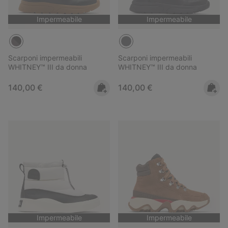
Impermeabile
Impermeabile
Scarponi impermeabili
Scarponi impermeabili
WHITNEY™ III da donna
WHITNEY™ III da donna
Regular price:
Regular price:
140,00 €
140,00 €
Impermeabile
Impermeabile