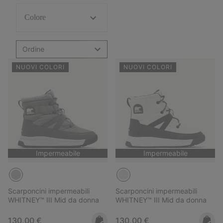
Colore
Ordine
NUOVI COLORI
NUOVI COLORI
Impermeabile
Impermeabile
Scarponcini impermeabili
Scarponcini impermeabili
WHITNEY™ III Mid da donna
WHITNEY™ III Mid da donna
Regular price:
Regular price:
130,00 €
130,00 €