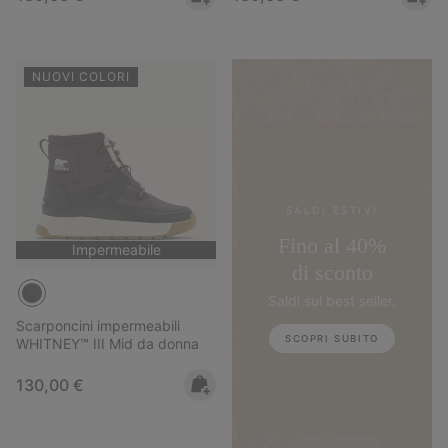
NUOVI COLORI
SALDI ESTIVI
Fino al 40%
Impermeabile
di sconto
Saldi sui best seller.
Scarponcini impermeabili
SCOPRI SUBITO
WHITNEY™ III Mid da donna
Regular price:
130,00 €