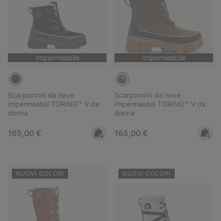
Impermeabile
Impermeabile
Scarponcini da neve
Scarponcini da neve
impermeabili TORINO™ V da
impermeabili TORINO™ V da
donna
donna
Regular price:
Regular price:
165,00 €
165,00 €
NUOVI COLORI
NUOVI COLORI