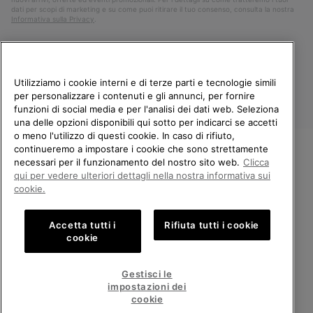
dati per scopi di marketing e su come puoi ritirare il tuo consenso, consulta la nostra
Informativa sulla Privacy
.
Utilizziamo i cookie interni e di terze parti e tecnologie simili
per personalizzare i contenuti e gli annunci, per fornire
funzioni di social media e per l'analisi dei dati web. Seleziona
una delle opzioni disponibili qui sotto per indicarci se accetti
o meno l'utilizzo di questi cookie. In caso di rifiuto,
continueremo a impostare i cookie che sono strettamente
Italia
necessari per il funzionamento del nostro sito web.
Clicca
BENVENUTO/A IN SOREL.
qui per vedere ulteriori dettagli nella nostra informativa sui
©
2026
Columbia Sportswear Company. Avenue des Morgines, 12 1213
SELEZIONA IL TUO PAESE DI
cookie.
Petit-Lancy Switzerland. Tutti i diritti riservati.
SPEDIZIONE.
Politica sulla privacy
Termini di utilizzo
Accetta tutti i
Rifiuta tutti i cookie
Shopping online disponibile
Condizioni Generali di Vendita
Garanzia
Cookies
Impressum
cookie
Public CBCR
United States
Shoppi
Gestisci le
online
impostazioni dei
Servizio clienti: Lun. - Ven. 9:00 - 13:00 & 14:00 - 18:00
disponib
Italy
Italia
Shoppi
(+)390694804179
cookie
online