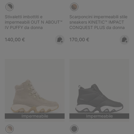
Stivaletti imbottiti e
Scarponcini impermeabili stile
impermeabili OUT N ABOUT™
sneakers KINETIC™ IMPACT
IV PUFFY da donna
CONQUEST PLUS da donna
Regular price:
Regular price:
140,00 €
170,00 €
Impermeabile
Impermeabile