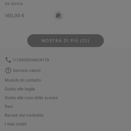
da donna
Regular price:
160,00 €
MOSTRA DI PIÙ (12)
(+)390694804179
Servizio clienti
Modulo di contatto
Guida alle taglie
Guida alla cura delle scarpe
Resi
Recedi dal contratto
I miei ordini