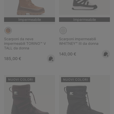
Impermeabile
Impermeabile
Scarponi da neve
Scarponi impermeabili
impermeabili TORINO™ V
WHITNEY™ III da donna
TALL da donna
Regular price:
140,00 €
Regular price:
185,00 €
NUOVI COLORI
NUOVI COLORI