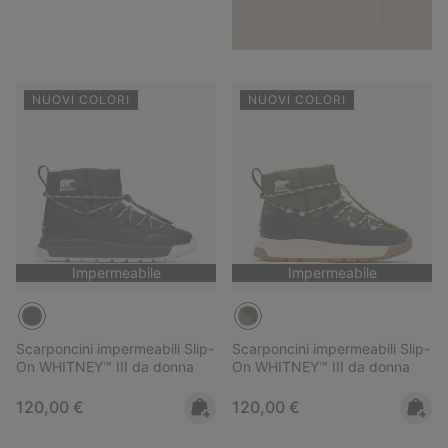
NUOVI COLORI
NUOVI COLORI
Impermeabile
Impermeabile
Scarponcini impermeabili Slip-
Scarponcini impermeabili Slip-
On WHITNEY™ III da donna
On WHITNEY™ III da donna
Regular price:
Regular price:
120,00 €
120,00 €