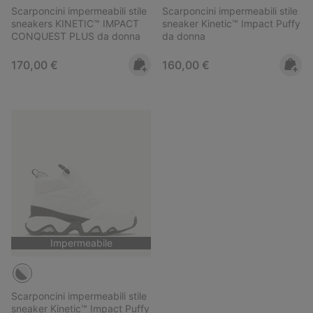
Scarponcini impermeabili stile
Scarponcini impermeabili stile
sneakers KINETIC™ IMPACT
sneaker Kinetic™ Impact Puffy
CONQUEST PLUS da donna
da donna
Regular price:
Regular price:
170,00 €
160,00 €
Impermeabile
Scarponcini impermeabili stile
sneaker Kinetic™ Impact Puffy