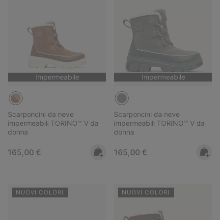
Impermeabile
Impermeabile
Scarponcini da neve
Scarponcini da neve
impermeabili TORINO™ V da
impermeabili TORINO™ V da
donna
donna
Regular price:
Regular price:
165,00 €
165,00 €
NUOVI COLORI
NUOVI COLORI