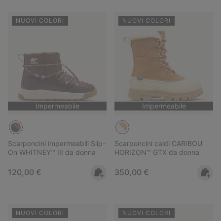
NUOVI COLORI
NUOVI COLORI
Impermeabile
Impermeabile
Scarponcini impermeabili Slip-
Scarponcini caldi CARIBOU
On WHITNEY™ III da donna
HORIZON™ GTX da donna
Regular price:
Regular price:
120,00 €
350,00 €
NUOVI COLORI
NUOVI COLORI