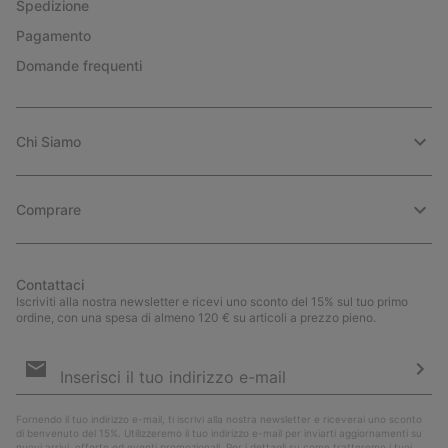
Spedizione
Pagamento
Domande frequenti
Chi Siamo
Comprare
Contattaci
Iscriviti alla nostra newsletter e ricevi uno sconto del 15% sul tuo primo
ordine, con una spesa di almeno 120 € su articoli a prezzo pieno.
Iscrizione
e-
mail
Iscri
Fornendo il tuo indirizzo e-mail, ti iscrivi alla nostra newsletter e riceverai uno sconto
di benvenuto del 15%. Utilizzeremo il tuo indirizzo e-mail per inviarti aggiornamenti su
nuovi arrivi, offerte ed eventi promozionali. Per i dettagli su come tratteremo i tuoi