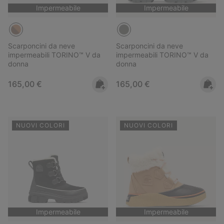
Impermeabile
Impermeabile
Scarponcini da neve
Scarponcini da neve
impermeabili TORINO™ V da
impermeabili TORINO™ V da
donna
donna
Regular price:
Regular price:
165,00 €
165,00 €
NUOVI COLORI
NUOVI COLORI
Impermeabile
Impermeabile