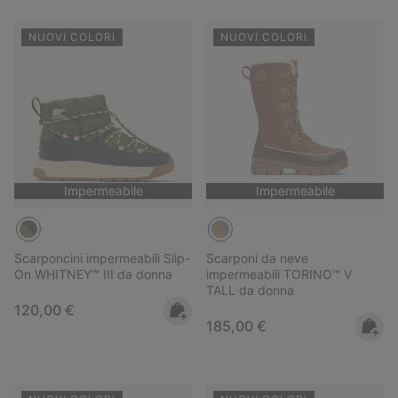
NUOVI COLORI
NUOVI COLORI
Impermeabile
Impermeabile
Scarponcini impermeabili Slip-
Scarponi da neve
On WHITNEY™ III da donna
impermeabili TORINO™ V
TALL da donna
Regular price:
120,00 €
Regular price:
185,00 €