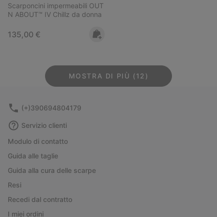
Scarponcini impermeabili OUT
N ABOUT™ IV Chillz da donna
Regular price:
135,00 €
MOSTRA DI PIÙ (12)
(+)390694804179
Servizio clienti
Modulo di contatto
Guida alle taglie
Guida alla cura delle scarpe
Resi
Recedi dal contratto
I miei ordini