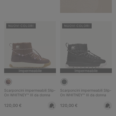
NUOVI COLORI
NUOVI COLORI
Impermeabile
Impermeabile
Scarponcini impermeabili Slip-
Scarponcini impermeabili Slip-
On WHITNEY™ III da donna
On WHITNEY™ III da donna
Regular price:
Regular price:
120,00 €
120,00 €