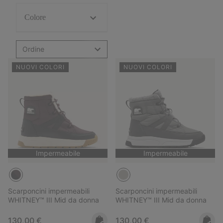
Colore
Ordine
NUOVI COLORI
NUOVI COLORI
Impermeabile
Impermeabile
Scarponcini impermeabili
Scarponcini impermeabili
WHITNEY™ III Mid da donna
WHITNEY™ III Mid da donna
Regular price:
Regular price:
130,00 €
130,00 €