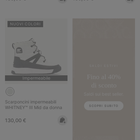
NUOVI COLORI
SALDI ESTIVI
Fino al 40%
Impermeabile
di sconto
Saldi sui best seller.
Scarponcini impermeabili
SCOPRI SUBITO
WHITNEY™ III Mid da donna
Regular price:
130,00 €