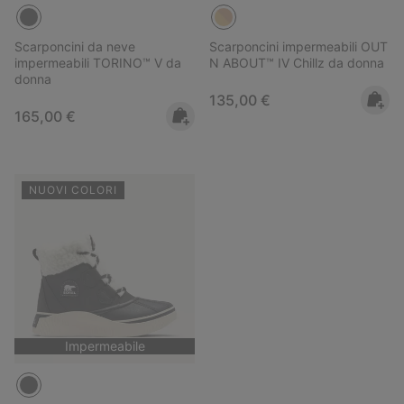
Scarponcini da neve
Scarponcini impermeabili OUT
impermeabili TORINO™ V da
N ABOUT™ IV Chillz da donna
donna
Regular price:
135,00 €
Regular price:
165,00 €
NUOVI COLORI
Impermeabile