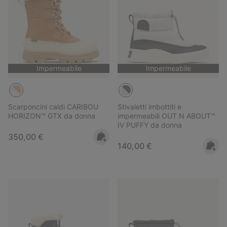
Impermeabile
Impermeabile
Scarponcini caldi CARIBOU
Stivaletti imbottiti e
HORIZON™ GTX da donna
impermeabili OUT N ABOUT™
IV PUFFY da donna
Regular price:
350,00 €
Regular price:
140,00 €