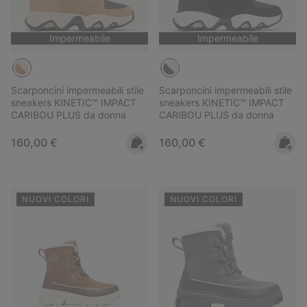
Impermeabile
Impermeabile
Scarponcini impermeabili stile
Scarponcini impermeabili stile
sneakers KINETIC™ IMPACT
sneakers KINETIC™ IMPACT
CARIBOU PLUS da donna
CARIBOU PLUS da donna
Regular price:
Regular price:
160,00 €
160,00 €
NUOVI COLORI
NUOVI COLORI