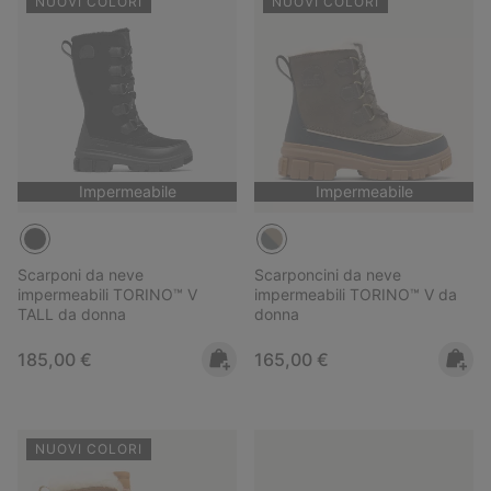
NUOVI COLORI
NUOVI COLORI
Impermeabile
Impermeabile
Scarponi da neve
Scarponcini da neve
impermeabili TORINO™ V
impermeabili TORINO™ V da
TALL da donna
donna
Regular price:
Regular price:
185,00 €
165,00 €
NUOVI COLORI