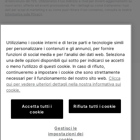
di benvenuto del 15%. Utilizzeremo il tuo indirizzo e-mail per inviarti aggiornamenti su
nuovi arrivi, offerte ed eventi promozionali. Per i dettagli su come tratteremo i tuoi
dati per scopi di marketing e su come puoi ritirare il tuo consenso, consulta la nostra
Informativa sulla Privacy
.
Utilizziamo i cookie interni e di terze parti e tecnologie simili
per personalizzare i contenuti e gli annunci, per fornire
funzioni di social media e per l'analisi dei dati web. Seleziona
una delle opzioni disponibili qui sotto per indicarci se accetti
o meno l'utilizzo di questi cookie. In caso di rifiuto,
continueremo a impostare i cookie che sono strettamente
Italia
necessari per il funzionamento del nostro sito web.
Clicca
BENVENUTO/A IN SOREL.
qui per vedere ulteriori dettagli nella nostra informativa sui
©
2026
Columbia Sportswear Company. Avenue des Morgines, 12 1213
SELEZIONA IL TUO PAESE DI
cookie.
Petit-Lancy Switzerland. Tutti i diritti riservati.
SPEDIZIONE.
Politica sulla privacy
Termini di utilizzo
Accetta tutti i
Rifiuta tutti i cookie
Shopping online disponibile
Condizioni Generali di Vendita
Garanzia
Cookies
Impressum
cookie
Public CBCR
United States
Shoppi
Gestisci le
online
impostazioni dei
Servizio clienti: Lun. - Ven. 9:00 - 13:00 & 14:00 - 18:00
disponib
Italy
Italia
Shoppi
(+)390694804179
cookie