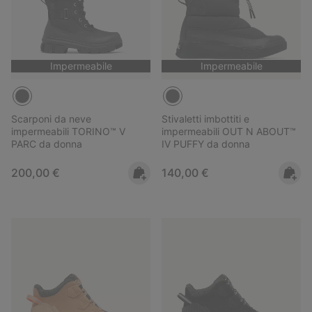
Impermeabile
Impermeabile
Scarponi da neve
Stivaletti imbottiti e
impermeabili TORINO™ V
impermeabili OUT N ABOUT™
PARC da donna
IV PUFFY da donna
Regular price:
Regular price:
200,00 €
140,00 €