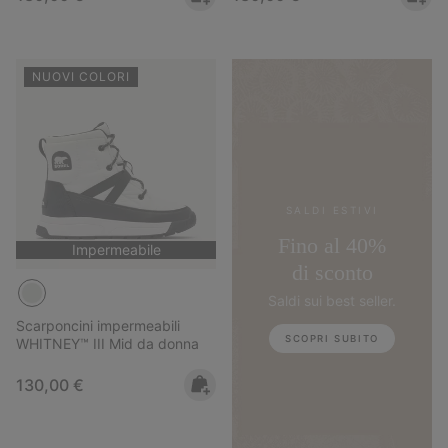
NUOVI COLORI
SALDI ESTIVI
Fino al 40%
Impermeabile
di sconto
Saldi sui best seller.
Scarponcini impermeabili
SCOPRI SUBITO
WHITNEY™ III Mid da donna
Regular price:
130,00 €