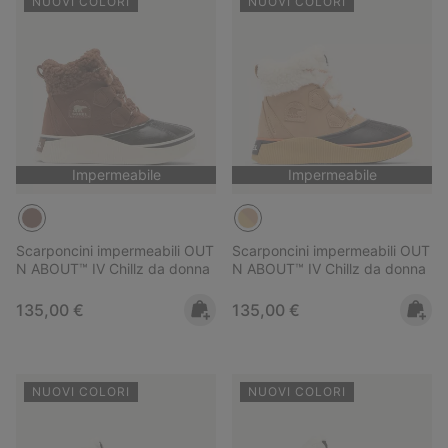
NUOVI COLORI
NUOVI COLORI
Impermeabile
Impermeabile
Scarponcini impermeabili OUT
Scarponcini impermeabili OUT
N ABOUT™ IV Chillz da donna
N ABOUT™ IV Chillz da donna
Regular price:
Regular price:
135,00 €
135,00 €
NUOVI COLORI
NUOVI COLORI