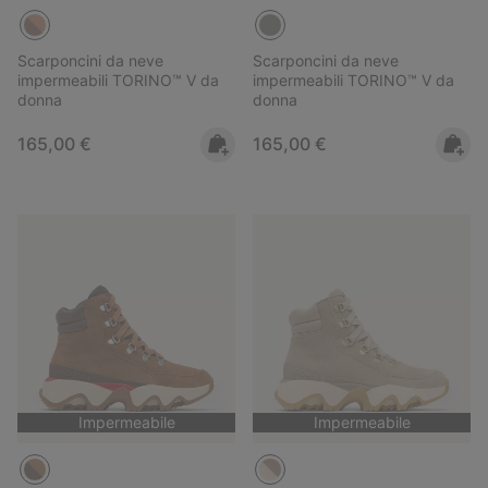
Scarponcini da neve
Scarponcini da neve
impermeabili TORINO™ V da
impermeabili TORINO™ V da
donna
donna
Regular price:
Regular price:
165,00 €
165,00 €
Impermeabile
Impermeabile