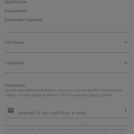
Spedizione
Pagamento
Domande frequenti
Chi Siamo
Comprare
Contattaci
Iscriviti alla nostra newsletter e ricevi uno sconto del 15% sul tuo primo
ordine, con una spesa di almeno 120 € su articoli a prezzo pieno.
Iscrizione
e-
mail
Iscri
Fornendo il tuo indirizzo e-mail, ti iscrivi alla nostra newsletter e riceverai uno sconto
di benvenuto del 15%. Utilizzeremo il tuo indirizzo e-mail per inviarti aggiornamenti su
nuovi arrivi, offerte ed eventi promozionali. Per i dettagli su come tratteremo i tuoi