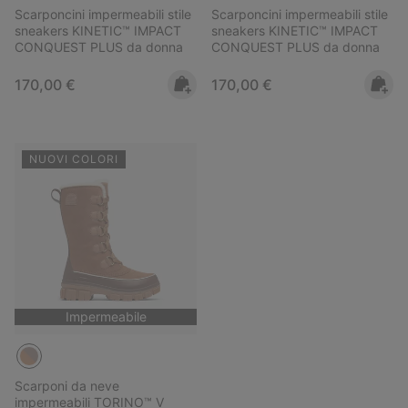
Scarponcini impermeabili stile
Scarponcini impermeabili stile
sneakers KINETIC™ IMPACT
sneakers KINETIC™ IMPACT
CONQUEST PLUS da donna
CONQUEST PLUS da donna
Regular price:
Regular price:
170,00 €
170,00 €
NUOVI COLORI
Impermeabile
Scarponi da neve
impermeabili TORINO™ V