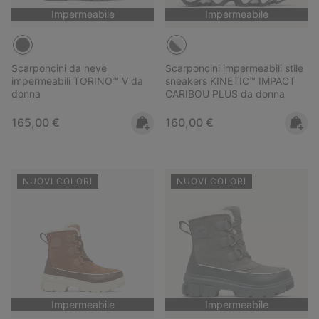
Impermeabile
Impermeabile
Scarponcini da neve
Scarponcini impermeabili stile
impermeabili TORINO™ V da
sneakers KINETIC™ IMPACT
donna
CARIBOU PLUS da donna
Regular price:
Regular price:
165,00 €
160,00 €
NUOVI COLORI
NUOVI COLORI
Impermeabile
Impermeabile