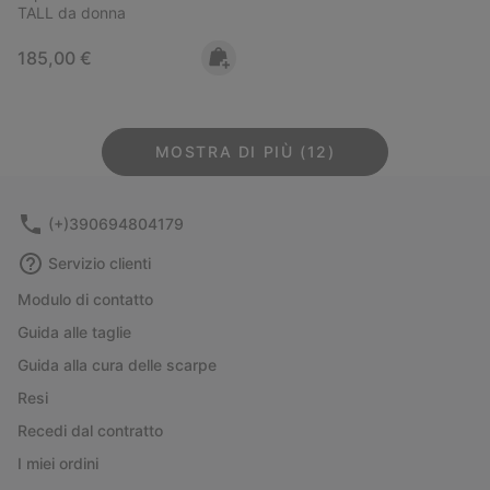
TALL da donna
Regular price:
185,00 €
MOSTRA DI PIÙ (12)
(+)390694804179
Servizio clienti
Modulo di contatto
Guida alle taglie
Guida alla cura delle scarpe
Resi
Recedi dal contratto
I miei ordini