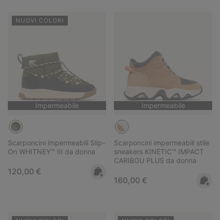
NUOVI COLORI
Impermeabile
Impermeabile
Scarponcini impermeabili Slip-
Scarponcini impermeabili stile
On WHITNEY™ III da donna
sneakers KINETIC™ IMPACT
CARIBOU PLUS da donna
Regular price:
120,00 €
Regular price:
160,00 €