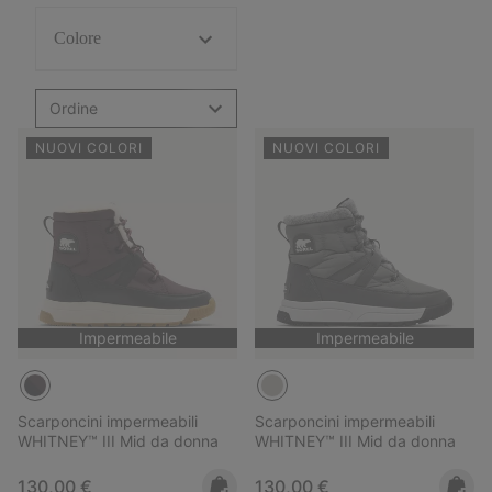
Colore
Ordine
NUOVI COLORI
NUOVI COLORI
Impermeabile
Impermeabile
Scarponcini impermeabili
Scarponcini impermeabili
WHITNEY™ III Mid da donna
WHITNEY™ III Mid da donna
Regular price:
Regular price:
130,00 €
130,00 €