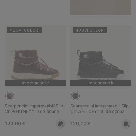
NUOVI COLORI
NUOVI COLORI
Impermeabile
Impermeabile
Scarponcini impermeabili Slip-
Scarponcini impermeabili Slip-
On WHITNEY™ III da donna
On WHITNEY™ III da donna
Regular price:
Regular price:
120,00 €
120,00 €