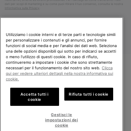
dati per scopi di marketing e su come puoi ritirare il tuo consenso, consulta la nostra
Informativa sulla Privacy
.
Utilizziamo i cookie interni e di terze parti e tecnologie simili
per personalizzare i contenuti e gli annunci, per fornire
funzioni di social media e per l'analisi dei dati web. Seleziona
una delle opzioni disponibili qui sotto per indicarci se accetti
o meno l'utilizzo di questi cookie. In caso di rifiuto,
continueremo a impostare i cookie che sono strettamente
Italia
necessari per il funzionamento del nostro sito web.
Clicca
BENVENUTO/A IN SOREL.
qui per vedere ulteriori dettagli nella nostra informativa sui
©
2026
Columbia Sportswear Company. Avenue des Morgines, 12 1213
SELEZIONA IL TUO PAESE DI
cookie.
Petit-Lancy Switzerland. Tutti i diritti riservati.
SPEDIZIONE.
Politica sulla privacy
Termini di utilizzo
Accetta tutti i
Rifiuta tutti i cookie
Shopping online disponibile
Condizioni Generali di Vendita
Garanzia
Cookies
Impressum
cookie
Public CBCR
United States
Shoppi
Gestisci le
online
impostazioni dei
Servizio clienti: Lun. - Ven. 9:00 - 13:00 & 14:00 - 18:00
disponib
Italy
Italia
Shoppi
(+)390694804179
cookie
online