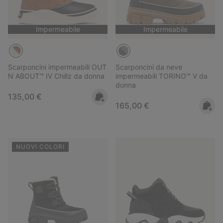
Impermeabile
Impermeabile
Scarponcini impermeabili OUT
Scarponcini da neve
N ABOUT™ IV Chillz da donna
impermeabili TORINO™ V da
donna
Regular price:
135,00 €
Regular price:
165,00 €
NUOVI COLORI