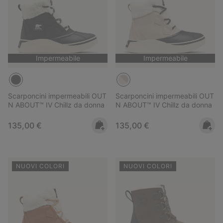
Impermeabile
Impermeabile
Scarponcini impermeabili OUT
Scarponcini impermeabili OUT
N ABOUT™ IV Chillz da donna
N ABOUT™ IV Chillz da donna
Regular price:
Regular price:
135,00 €
135,00 €
NUOVI COLORI
NUOVI COLORI