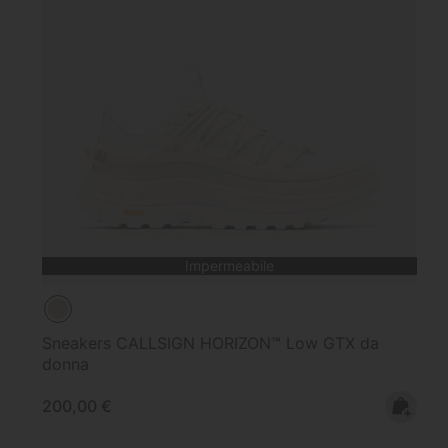
Impermeabile
Sneakers CALLSIGN HORIZON™ Low GTX da
donna
Regular price:
200,00 €