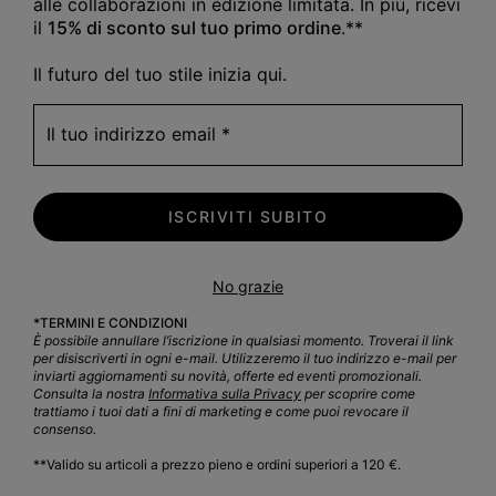
alle collaborazioni in edizione limitata. In più, ricevi
il
15% di sconto sul tuo primo ordine
.**
Progettate per l’A
Il futuro del tuo stile inizia qui.
Il tuo indirizzo email
ISCRIVITI SUBITO
NUOVI COLORI
No grazie
*TERMINI E CONDIZIONI
È possibile annullare l’iscrizione in qualsiasi momento. Troverai il link
per disiscriverti in ogni e-mail. Utilizzeremo il tuo indirizzo e-mail per
inviarti aggiornamenti su novità, offerte ed eventi promozionali.
Consulta la nostra
Informativa sulla Privacy
per scoprire come
trattiamo i tuoi dati a fini di marketing e come puoi revocare il
consenso.
**Valido su articoli a prezzo pieno e ordini superiori a 120 €.