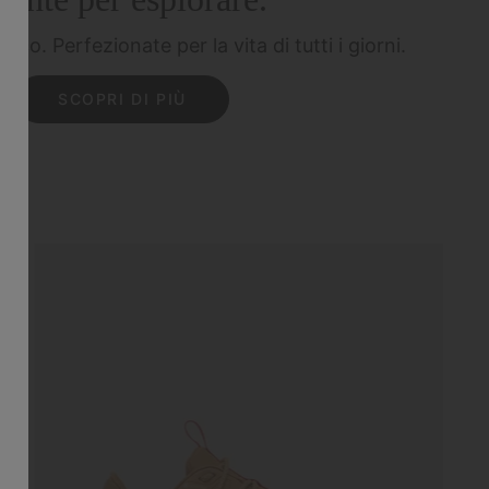
rtico.
Perfezionate per la vita di tutti i giorni.
SCOPRI DI PIÙ