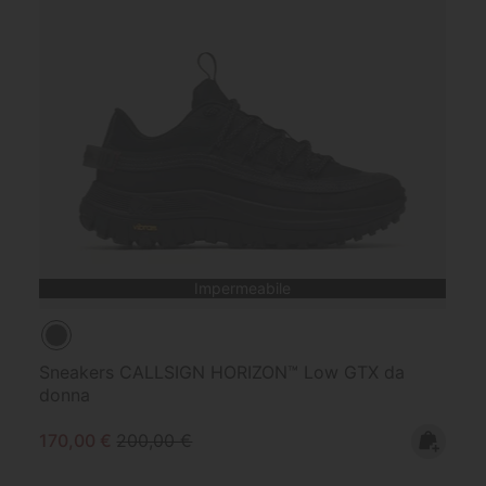
Impermeabile
Sneakers CALLSIGN HORIZON™ Low GTX da
donna
Sale price:
Regular price:
170,00 €
200,00 €