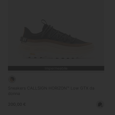
Impermeabile
Sneakers CALLSIGN HORIZON™ Low GTX da
donna
Regular price:
200,00 €